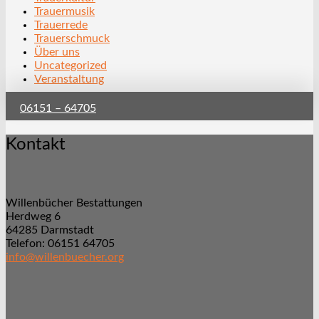
Trauermusik
Trauerrede
Trauerschmuck
Über uns
Uncategorized
Veranstaltung
06151 – 64705
Kontakt
Willenbücher Bestattungen
Herdweg 6
64285 Darmstadt
Telefon: 06151 64705
info@willenbuecher.org