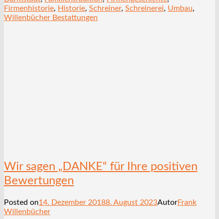
Firmenhistorie
,
Historie
,
Schreiner
,
Schreinerei
,
Umbau
,
Willenbücher Bestattungen
Wir sagen „DANKE“ für Ihre positiven
Bewertungen
Posted on
14. Dezember 2018
8. August 2023
Autor
Frank
Willenbücher