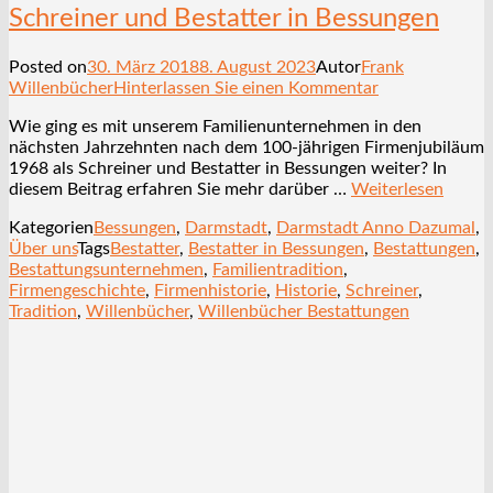
Schreiner und Bestatter in Bessungen
Posted on
30. März 2018
8. August 2023
Autor
Frank
Willenbücher
Hinterlassen Sie einen Kommentar
Wie ging es mit unserem Familienunternehmen in den
nächsten Jahrzehnten nach dem 100-jährigen Firmenjubiläum
1968 als Schreiner und Bestatter in Bessungen weiter? In
diesem Beitrag erfahren Sie mehr darüber …
Weiterlesen
Kategorien
Bessungen
,
Darmstadt
,
Darmstadt Anno Dazumal
,
Über uns
Tags
Bestatter
,
Bestatter in Bessungen
,
Bestattungen
,
Bestattungsunternehmen
,
Familientradition
,
Firmengeschichte
,
Firmenhistorie
,
Historie
,
Schreiner
,
Tradition
,
Willenbücher
,
Willenbücher Bestattungen