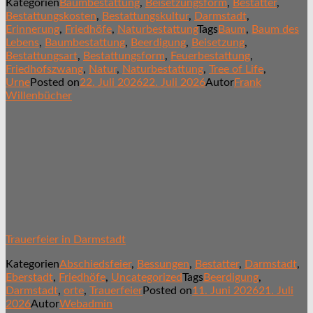
Kategorien
Baumbestattung
,
Beisetzungsform
,
Bestatter
,
Bestattungskosten
,
Bestattungskultur
,
Darmstadt
,
Erinnerung
,
Friedhöfe
,
Naturbestattung
Tags
Baum
,
Baum des
Lebens
,
Baumbestattung
,
Beerdigung
,
Beisetzung
,
Bestattungsart
,
Bestattungsform
,
Feuerbestattung
,
Friedhofszwang
,
Natur
,
Naturbestattung
,
Tree of Life
,
Urne
Posted on
22. Juli 2026
22. Juli 2026
Autor
Frank
Willenbücher
Trauerfeier in Darmstadt
Kategorien
Abschiedsfeier
,
Bessungen
,
Bestatter
,
Darmstadt
,
Eberstadt
,
Friedhöfe
,
Uncategorized
Tags
Beerdigung
,
Darmstadt
,
orte
,
Trauerfeier
Posted on
11. Juni 2026
21. Juli
2026
Autor
Webadmin