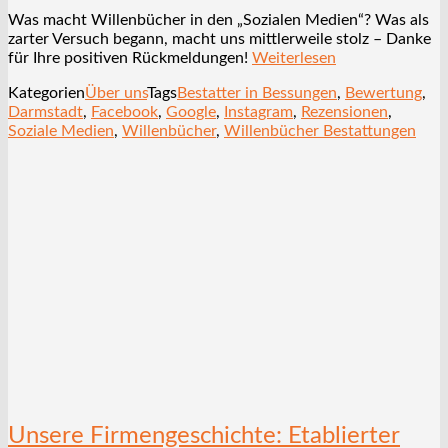
Was macht Willenbücher in den „Sozialen Medien“? Was als
zarter Versuch begann, macht uns mittlerweile stolz – Danke
für Ihre positiven Rückmeldungen!
Weiterlesen
Kategorien
Über uns
Tags
Bestatter in Bessungen
,
Bewertung
,
Darmstadt
,
Facebook
,
Google
,
Instagram
,
Rezensionen
,
Soziale Medien
,
Willenbücher
,
Willenbücher Bestattungen
Unsere Firmengeschichte: Etablierter