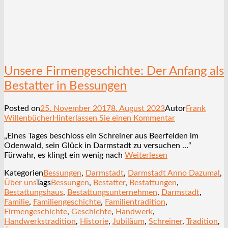
Unsere Firmengeschichte: Der Anfang als
Bestatter in Bessungen
Posted on
25. November 2017
8. August 2023
Autor
Frank
Willenbücher
Hinterlassen Sie einen Kommentar
„Eines Tages beschloss ein Schreiner aus Beerfelden im
Odenwald, sein Glück in Darmstadt zu versuchen …“
Fürwahr, es klingt ein wenig nach
Weiterlesen
Kategorien
Bessungen
,
Darmstadt
,
Darmstadt Anno Dazumal
,
Über uns
Tags
Bessungen
,
Bestatter
,
Bestattungen
,
Bestattungshaus
,
Bestattungsunternehmen
,
Darmstadt
,
Familie
,
Familiengeschichte
,
Familientradition
,
Firmengeschichte
,
Geschichte
,
Handwerk
,
Handwerkstradition
,
Historie
,
Jubiläum
,
Schreiner
,
Tradition
,