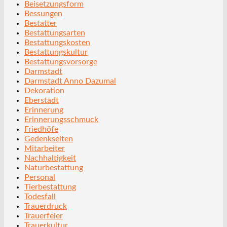
Beisetzungsform
Bessungen
Bestatter
Bestattungsarten
Bestattungskosten
Bestattungskultur
Bestattungsvorsorge
Darmstadt
Darmstadt Anno Dazumal
Dekoration
Eberstadt
Erinnerung
Erinnerungsschmuck
Friedhöfe
Gedenkseiten
Mitarbeiter
Nachhaltigkeit
Naturbestattung
Personal
Tierbestattung
Todesfall
Trauerdruck
Trauerfeier
Trauerkultur