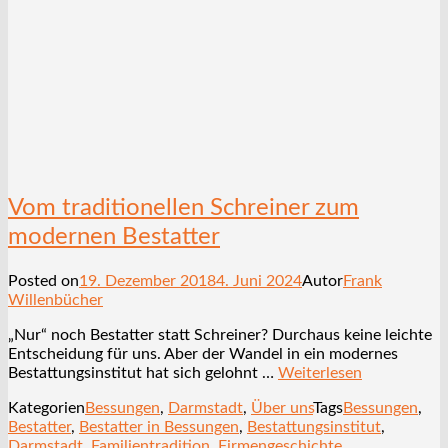
Vom traditionellen Schreiner zum
modernen Bestatter
Posted on
19. Dezember 2018
4. Juni 2024
Autor
Frank
Willenbücher
„Nur“ noch Bestatter statt Schreiner? Durchaus keine leichte
Entscheidung für uns. Aber der Wandel in ein modernes
Bestattungsinstitut hat sich gelohnt …
Weiterlesen
Kategorien
Bessungen
,
Darmstadt
,
Über uns
Tags
Bessungen
,
Bestatter
,
Bestatter in Bessungen
,
Bestattungsinstitut
,
Darmstadt
,
Familientradition
,
Firmengeschichte
,