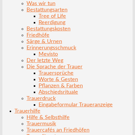
Was wir tun
Bestattungsarten
Tree of Life
Reerdigung
Bestattungskosten
Friedhöfe
Särge & Urnen
Erinnerungsschmuck
Mevisto
Der letzte Weg
Die Sprache der Trauer
Trauersprüche
Worte & Gesten
Pflanzen & Farben
Abschiedsrituale
Trauerdruck
Eingabeformular Traueranzeige
Trauerhilfe
Hilfe & Selbsthilfe
Trauermusik
Trauercafés an Friedhöfen