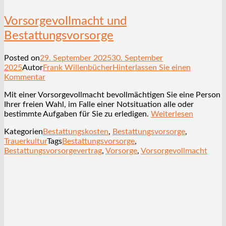
Vorsorgevollmacht und
Bestattungsvorsorge
Posted on
29. September 2025
30. September
2025
Autor
Frank Willenbücher
Hinterlassen Sie einen
Kommentar
Mit einer Vorsorgevollmacht bevollmächtigen Sie eine Person
Ihrer freien Wahl, im Falle einer Notsituation alle oder
bestimmte Aufgaben für Sie zu erledigen.
Weiterlesen
Kategorien
Bestattungskosten
,
Bestattungsvorsorge
,
Trauerkultur
Tags
Bestattungsvorsorge
,
Bestattungsvorsorgevertrag
,
Vorsorge
,
Vorsorgevollmacht