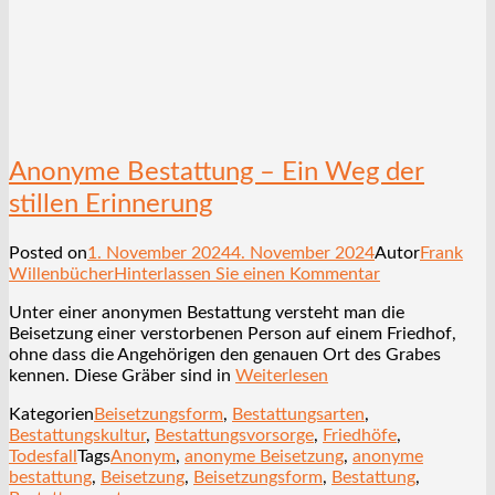
Anonyme Bestattung – Ein Weg der
stillen Erinnerung
Posted on
1. November 2024
4. November 2024
Autor
Frank
Willenbücher
Hinterlassen Sie einen Kommentar
Unter einer anonymen Bestattung versteht man die
Beisetzung einer verstorbenen Person auf einem Friedhof,
ohne dass die Angehörigen den genauen Ort des Grabes
kennen. Diese Gräber sind in
Weiterlesen
Kategorien
Beisetzungsform
,
Bestattungsarten
,
Bestattungskultur
,
Bestattungsvorsorge
,
Friedhöfe
,
Todesfall
Tags
Anonym
,
anonyme Beisetzung
,
anonyme
bestattung
,
Beisetzung
,
Beisetzungsform
,
Bestattung
,