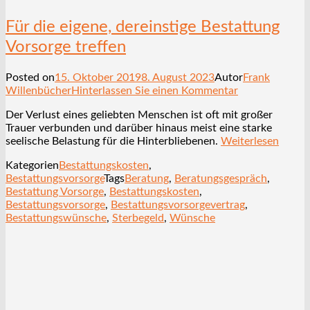
Für die eigene, dereinstige Bestattung
Vorsorge treffen
Posted on
15. Oktober 2019
8. August 2023
Autor
Frank
Willenbücher
Hinterlassen Sie einen Kommentar
Der Verlust eines geliebten Menschen ist oft mit großer
Trauer verbunden und darüber hinaus meist eine starke
seelische Belastung für die Hinterbliebenen.
Weiterlesen
Kategorien
Bestattungskosten
,
Bestattungsvorsorge
Tags
Beratung
,
Beratungsgespräch
,
Bestattung Vorsorge
,
Bestattungskosten
,
Bestattungsvorsorge
,
Bestattungsvorsorgevertrag
,
Bestattungswünsche
,
Sterbegeld
,
Wünsche