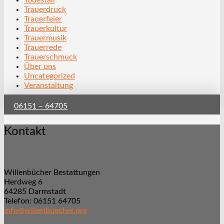
Todesfall
Trauerdruck
Trauerfeier
Trauerkultur
Trauermusik
Trauerrede
Trauerschmuck
Über uns
Uncategorized
Veranstaltung
06151 – 64705
Kontakt
Willenbücher Bestattungen
Herdweg 6
64285 Darmstadt
Telefon: 06151 64705
info@willenbuecher.org