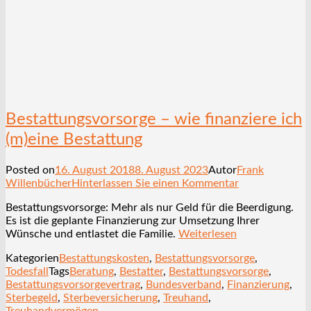
Bestattungsvorsorge – wie finanziere ich
(m)eine Bestattung
Posted on
16. August 2018
8. August 2023
Autor
Frank
Willenbücher
Hinterlassen Sie einen Kommentar
Bestattungsvorsorge: Mehr als nur Geld für die Beerdigung.
Es ist die geplante Finanzierung zur Umsetzung Ihrer
Wünsche und entlastet die Familie.
Weiterlesen
Kategorien
Bestattungskosten
,
Bestattungsvorsorge
,
Todesfall
Tags
Beratung
,
Bestatter
,
Bestattungsvorsorge
,
Bestattungsvorsorgevertrag
,
Bundesverband
,
Finanzierung
,
Sterbegeld
,
Sterbeversicherung
,
Treuhand
,
Treuhandvermögen