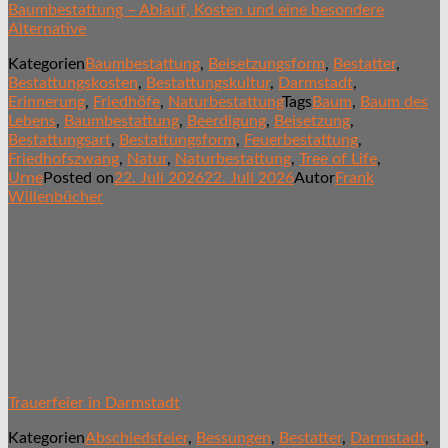
Baumbestattung – Ablauf, Kosten und eine besondere
Alternative
Kategorien
Baumbestattung
,
Beisetzungsform
,
Bestatter
,
Bestattungskosten
,
Bestattungskultur
,
Darmstadt
,
Erinnerung
,
Friedhöfe
,
Naturbestattung
Tags
Baum
,
Baum des
Lebens
,
Baumbestattung
,
Beerdigung
,
Beisetzung
,
Bestattungsart
,
Bestattungsform
,
Feuerbestattung
,
Friedhofszwang
,
Natur
,
Naturbestattung
,
Tree of Life
,
Urne
Posted on
22. Juli 2026
22. Juli 2026
Autor
Frank
Willenbücher
Trauerfeier in Darmstadt
Kategorien
Abschiedsfeier
,
Bessungen
,
Bestatter
,
Darmstadt
,