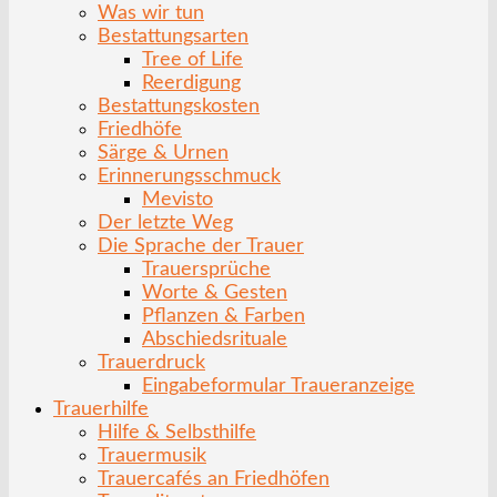
Was wir tun
Bestattungsarten
Tree of Life
Reerdigung
Bestattungskosten
Friedhöfe
Särge & Urnen
Erinnerungsschmuck
Mevisto
Der letzte Weg
Die Sprache der Trauer
Trauersprüche
Worte & Gesten
Pflanzen & Farben
Abschiedsrituale
Trauerdruck
Eingabeformular Traueranzeige
Trauerhilfe
Hilfe & Selbsthilfe
Trauermusik
Trauercafés an Friedhöfen