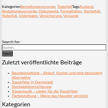
Kategorien
Bestattungsvorsorge
,
Todesfall
Tags
Ausland
,
Bestattungsvorsorge
,
Dokumente
,
Formalitäten
,
Sterbefall
,
Todesfall
,
Unterlagen
,
Versicherung
,
Vorsorge
Search for:
Search
Zuletzt veröffentlichte Beiträge
Baumbestattung – Ablauf, Kosten und eine besondere
Alternative
Trauerfeier in Darmstadt
Sterbegeldversicherung
Trauermusik – Lieder für die Trauerfeier
Tierbestattung – Wenn das Haustier verstirbt
Kategorien