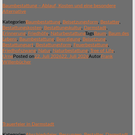
Baumbestattung – Ablauf, Kosten und eine besondere
Alternative
Kategorien
Baumbestattung
,
Beisetzungsform
,
Bestatter
,
Bestattungskosten
,
Bestattungskultur
,
Darmstadt
,
Erinnerung
,
Friedhöfe
,
Naturbestattung
Tags
Baum
,
Baum des
Lebens
,
Baumbestattung
,
Beerdigung
,
Beisetzung
,
Bestattungsart
,
Bestattungsform
,
Feuerbestattung
,
Friedhofszwang
,
Natur
,
Naturbestattung
,
Tree of Life
,
Urne
Posted on
22. Juli 2026
22. Juli 2026
Autor
Frank
Willenbücher
Trauerfeier in Darmstadt
Kategorien
Abschiedsfeier
,
Bessungen
,
Bestatter
,
Darmstadt
,