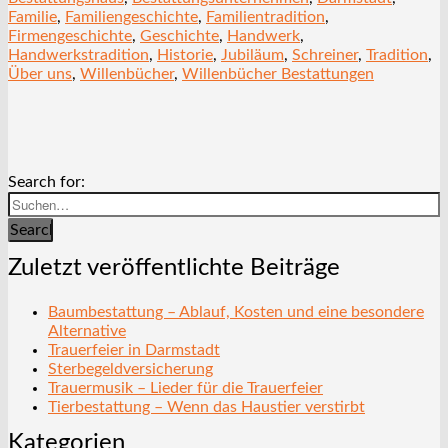
Familie
,
Familiengeschichte
,
Familientradition
,
Firmengeschichte
,
Geschichte
,
Handwerk
,
Handwerkstradition
,
Historie
,
Jubiläum
,
Schreiner
,
Tradition
,
Über uns
,
Willenbücher
,
Willenbücher Bestattungen
Search for:
Search
Zuletzt veröffentlichte Beiträge
Baumbestattung – Ablauf, Kosten und eine besondere
Alternative
Trauerfeier in Darmstadt
Sterbegeldversicherung
Trauermusik – Lieder für die Trauerfeier
Tierbestattung – Wenn das Haustier verstirbt
Kategorien