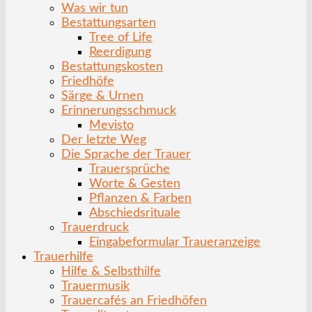
Was wir tun
Bestattungsarten
Tree of Life
Reerdigung
Bestattungskosten
Friedhöfe
Särge & Urnen
Erinnerungsschmuck
Mevisto
Der letzte Weg
Die Sprache der Trauer
Trauersprüche
Worte & Gesten
Pflanzen & Farben
Abschiedsrituale
Trauerdruck
Eingabeformular Traueranzeige
Trauerhilfe
Hilfe & Selbsthilfe
Trauermusik
Trauercafés an Friedhöfen