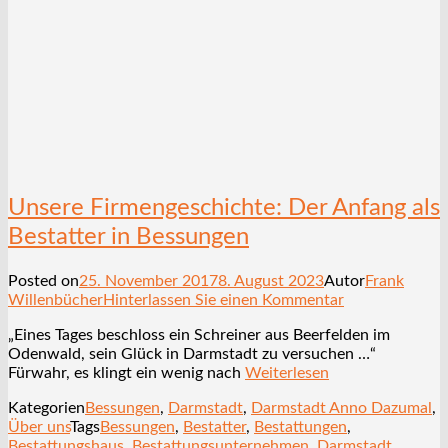
Unsere Firmengeschichte: Der Anfang als
Bestatter in Bessungen
Posted on
25. November 2017
8. August 2023
Autor
Frank
Willenbücher
Hinterlassen Sie einen Kommentar
„Eines Tages beschloss ein Schreiner aus Beerfelden im
Odenwald, sein Glück in Darmstadt zu versuchen …“
Fürwahr, es klingt ein wenig nach
Weiterlesen
Kategorien
Bessungen
,
Darmstadt
,
Darmstadt Anno Dazumal
,
Über uns
Tags
Bessungen
,
Bestatter
,
Bestattungen
,
Bestattungshaus
,
Bestattungsunternehmen
,
Darmstadt
,