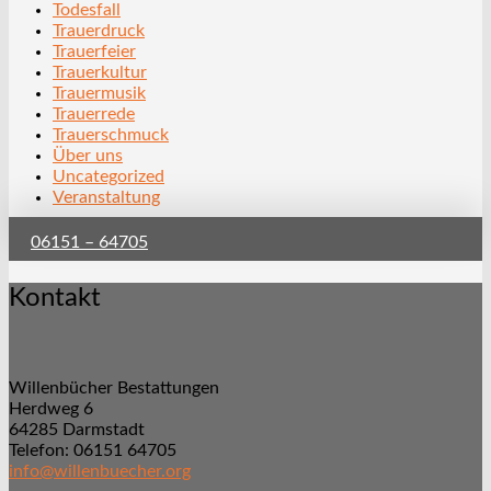
Todesfall
Trauerdruck
Trauerfeier
Trauerkultur
Trauermusik
Trauerrede
Trauerschmuck
Über uns
Uncategorized
Veranstaltung
06151 – 64705
Kontakt
Willenbücher Bestattungen
Herdweg 6
64285 Darmstadt
Telefon: 06151 64705
info@willenbuecher.org