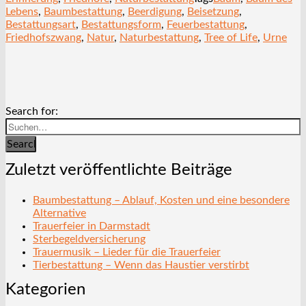
Lebens
,
Baumbestattung
,
Beerdigung
,
Beisetzung
,
Bestattungsart
,
Bestattungsform
,
Feuerbestattung
,
Friedhofszwang
,
Natur
,
Naturbestattung
,
Tree of Life
,
Urne
Search for:
Search
Zuletzt veröffentlichte Beiträge
Baumbestattung – Ablauf, Kosten und eine besondere
Alternative
Trauerfeier in Darmstadt
Sterbegeldversicherung
Trauermusik – Lieder für die Trauerfeier
Tierbestattung – Wenn das Haustier verstirbt
Kategorien