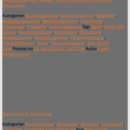
Alternative
Kategorien
Baumbestattung
,
Beisetzungsform
,
Bestatter
,
Bestattungskosten
,
Bestattungskultur
,
Darmstadt
,
Erinnerung
,
Friedhöfe
,
Naturbestattung
Tags
Baum
,
Baum des
Lebens
,
Baumbestattung
,
Beerdigung
,
Beisetzung
,
Bestattungsart
,
Bestattungsform
,
Feuerbestattung
,
Friedhofszwang
,
Natur
,
Naturbestattung
,
Tree of Life
,
Urne
Posted on
22. Juli 2026
22. Juli 2026
Autor
Frank
Willenbücher
Trauerfeier in Darmstadt
Kategorien
Abschiedsfeier
,
Bessungen
,
Bestatter
,
Darmstadt
,
Eberstadt
,
Friedhöfe
,
Uncategorized
Tags
Beerdigung
,