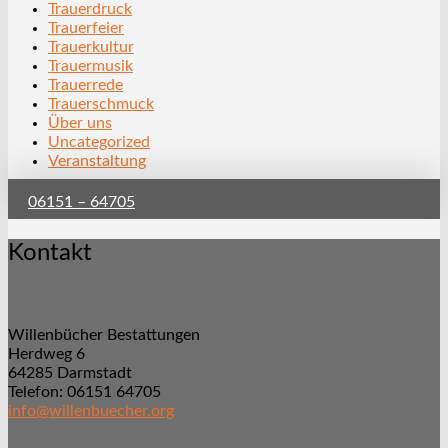
Trauerdruck
Trauerfeier
Trauerkultur
Trauermusik
Trauerrede
Trauerschmuck
Über uns
Uncategorized
Veranstaltung
06151 – 64705
Kontakt
Willenbücher Bestattungen
Herdweg 6
64285 Darmstadt
Telefon: 06151 64705
info@willenbuecher.org