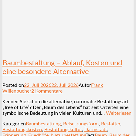
Baumbestattung – Ablauf, Kosten und
eine besondere Alternative
Posted on
22. Juli 2026
22. Juli 2026
Autor
Frank
Willenbücher
2 Kommentare
Kennen Sie schon die alternative, naturnahe Bestattungsart
„Tree of Life“? Der „Baum des Lebens“ hat seit Urzeiten eine
symbolische Bedeutung in vielen Kulturen und…
Weiterlesen
Kategorien
Baumbestattung
,
Beisetzungsform
,
Bestatter
,
Bestattungskosten
,
Bestattungskultur
,
Darmstadt
,
Erinnerung
,
Friedhöfe
,
Naturbestattung
Tags
Baum
,
Baum des