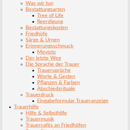
Was wir tun
Bestattungsarten
Tree of Life
Reerdigung
Bestattungskosten
Friedhöfe
Särge & Urnen
Erinnerungsschmuck
Mevisto
Der letzte Weg
Die Sprache der Trauer
Trauersprüche
Worte & Gesten
Pflanzen & Farben
Abschiedsrituale
Trauerdruck
Eingabeformular Traueranzeige
Trauerhilfe
Hilfe & Selbsthilfe
Trauermusik
Trauercafés an Friedhöfen