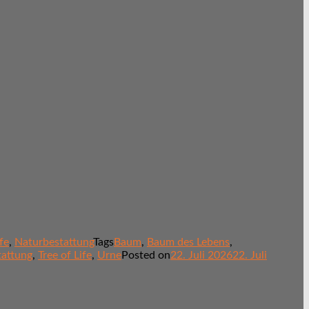
fe
,
Naturbestattung
Tags
Baum
,
Baum des Lebens
,
tattung
,
Tree of Life
,
Urne
Posted on
22. Juli 2026
22. Juli