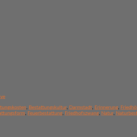
ive
ttungskosten
,
Bestattungskultur
,
Darmstadt
,
Erinnerung
,
Friedhö
attungsform
,
Feuerbestattung
,
Friedhofszwang
,
Natur
,
Naturbes