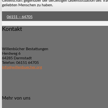
Gesellschaft gegenüber der derzeitigen Lebenssituation des Tr
geliebten Menschen zu haben.
06151 – 64705
Kontakt
Willenbücher Bestattungen
Herdweg 6
64285 Darmstadt
Telefon: 06151 64705
info@willenbuecher.org
Mehr von uns