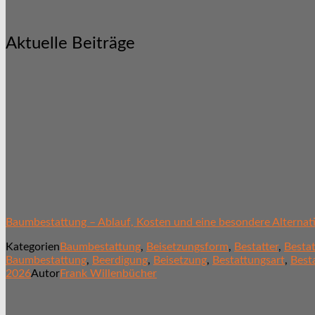
Aktuelle Beiträge
Baumbestattung – Ablauf, Kosten und eine besondere Alternat
Kategorien
Baumbestattung
,
Beisetzungsform
,
Bestatter
,
Besta
Baumbestattung
,
Beerdigung
,
Beisetzung
,
Bestattungsart
,
Best
2026
Autor
Frank Willenbücher