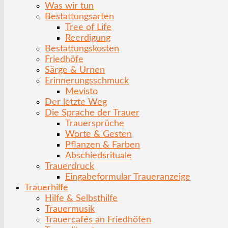
Was wir tun
Bestattungsarten
Tree of Life
Reerdigung
Bestattungskosten
Friedhöfe
Särge & Urnen
Erinnerungsschmuck
Mevisto
Der letzte Weg
Die Sprache der Trauer
Trauersprüche
Worte & Gesten
Pflanzen & Farben
Abschiedsrituale
Trauerdruck
Eingabeformular Traueranzeige
Trauerhilfe
Hilfe & Selbsthilfe
Trauermusik
Trauercafés an Friedhöfen