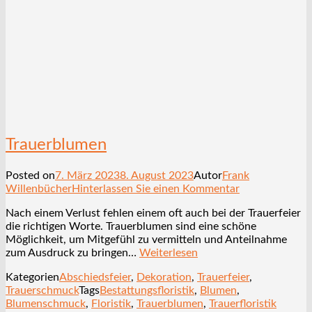
Trauerblumen
Posted on
7. März 2023
8. August 2023
Autor
Frank
Willenbücher
Hinterlassen Sie einen Kommentar
Nach einem Verlust fehlen einem oft auch bei der Trauerfeier
die richtigen Worte. Trauerblumen sind eine schöne
Möglichkeit, um Mitgefühl zu vermitteln und Anteilnahme
zum Ausdruck zu bringen…
Weiterlesen
Kategorien
Abschiedsfeier
,
Dekoration
,
Trauerfeier
,
Trauerschmuck
Tags
Bestattungsfloristik
,
Blumen
,
Blumenschmuck
,
Floristik
,
Trauerblumen
,
Trauerfloristik