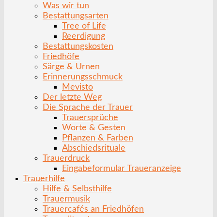
Was wir tun
Bestattungsarten
Tree of Life
Reerdigung
Bestattungskosten
Friedhöfe
Särge & Urnen
Erinnerungsschmuck
Mevisto
Der letzte Weg
Die Sprache der Trauer
Trauersprüche
Worte & Gesten
Pflanzen & Farben
Abschiedsrituale
Trauerdruck
Eingabeformular Traueranzeige
Trauerhilfe
Hilfe & Selbsthilfe
Trauermusik
Trauercafés an Friedhöfen