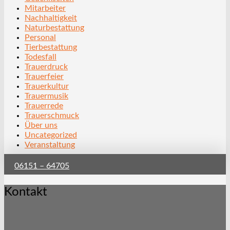
Mitarbeiter
Nachhaltigkeit
Naturbestattung
Personal
Tierbestattung
Todesfall
Trauerdruck
Trauerfeier
Trauerkultur
Trauermusik
Trauerrede
Trauerschmuck
Über uns
Uncategorized
Veranstaltung
06151 – 64705
Kontakt