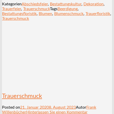
Kategorien
Abschiedsfeier
,
Bestattungskultur
,
Dekoration
,
Trauerfeier
,
Trauerschmuck
Tags
Beerdigung
,
Bestattungsfloristik
,
Blumen
,
Blumenschmuck
,
Trauerfloristik
,
Trauerschmuck
Trauerschmuck
Posted on
21. Januar 2020
8. August 2023
Autor
Frank
Willenbücher
Hinterlassen Sie einen Kommentar