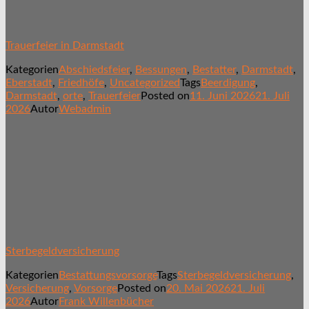
Trauerfeier in Darmstadt
Kategorien
Abschiedsfeier
,
Bessungen
,
Bestatter
,
Darmstadt
,
Eberstadt
,
Friedhöfe
,
Uncategorized
Tags
Beerdigung
,
Darmstadt
,
orte
,
Trauerfeier
Posted on
11. Juni 2026
21. Juli
2026
Autor
Webadmin
Sterbegeldversicherung
Kategorien
Bestattungsvorsorge
Tags
Sterbegeldversicherung
,
Versicherung
,
Vorsorge
Posted on
20. Mai 2026
21. Juli
2026
Autor
Frank Willenbücher