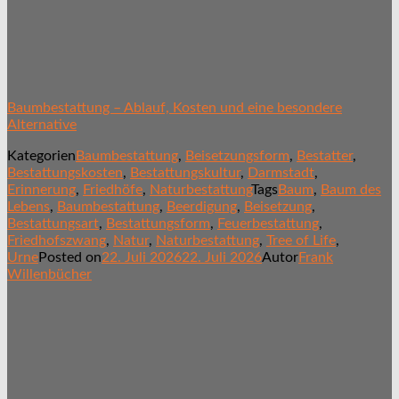
Baumbestattung – Ablauf, Kosten und eine besondere
Alternative
Kategorien
Baumbestattung
,
Beisetzungsform
,
Bestatter
,
Bestattungskosten
,
Bestattungskultur
,
Darmstadt
,
Erinnerung
,
Friedhöfe
,
Naturbestattung
Tags
Baum
,
Baum des
Lebens
,
Baumbestattung
,
Beerdigung
,
Beisetzung
,
Bestattungsart
,
Bestattungsform
,
Feuerbestattung
,
Friedhofszwang
,
Natur
,
Naturbestattung
,
Tree of Life
,
Urne
Posted on
22. Juli 2026
22. Juli 2026
Autor
Frank
Willenbücher