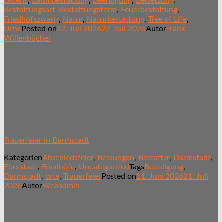
Lebens
,
Baumbestattung
,
Beerdigung
,
Beisetzung
,
Bestattungsart
,
Bestattungsform
,
Feuerbestattung
,
Friedhofszwang
,
Natur
,
Naturbestattung
,
Tree of Life
,
Urne
Posted on
22. Juli 2026
22. Juli 2026
Autor
Frank
Willenbücher
Trauerfeier in Darmstadt
Kategorien
Abschiedsfeier
,
Bessungen
,
Bestatter
,
Darmstadt
,
Eberstadt
,
Friedhöfe
,
Uncategorized
Tags
Beerdigung
,
Darmstadt
,
orte
,
Trauerfeier
Posted on
11. Juni 2026
21. Juli
2026
Autor
Webadmin