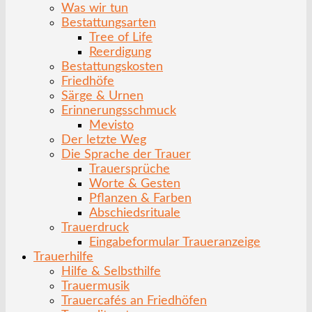
Was wir tun
Bestattungsarten
Tree of Life
Reerdigung
Bestattungskosten
Friedhöfe
Särge & Urnen
Erinnerungsschmuck
Mevisto
Der letzte Weg
Die Sprache der Trauer
Trauersprüche
Worte & Gesten
Pflanzen & Farben
Abschiedsrituale
Trauerdruck
Eingabeformular Traueranzeige
Trauerhilfe
Hilfe & Selbsthilfe
Trauermusik
Trauercafés an Friedhöfen