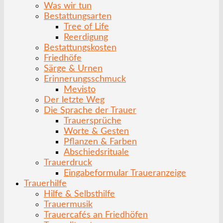
Was wir tun
Bestattungsarten
Tree of Life
Reerdigung
Bestattungskosten
Friedhöfe
Särge & Urnen
Erinnerungsschmuck
Mevisto
Der letzte Weg
Die Sprache der Trauer
Trauersprüche
Worte & Gesten
Pflanzen & Farben
Abschiedsrituale
Trauerdruck
Eingabeformular Traueranzeige
Trauerhilfe
Hilfe & Selbsthilfe
Trauermusik
Trauercafés an Friedhöfen