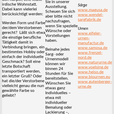
Sie in unserer
irdische Wohnstatt.
Särge
Ausstellung.
Dabei kann vielerlei
www.magusa.de
Scheuen Sie sich
berücksichtigt werden:
www.wendel-
aber bitte nicht
sargfabrik.de
nachzufragen,
Werden Form und Farbe
wenn Sie spezielle
der/dem Verstorbenen
Urnen
Wünsche oder
gerecht? Läßt sich etwa
www.eifeler-
Vorstellungen
die einstige berufliche
urnen-
haben.
Tätigkeit damit in
manufactur.de
Verbindung bringen, ein
www.samosa.de
Beinahe jedes
bestimmtes Hobby oder
www.frenzel-
Sarg- oder
einfach der individuelle
nord.de
Urnenmodell
Geschmack? Soll eine
www.natururne.de
können wir
letzte Botschaft
www.voelsing.de
binnen 24
transportiert werden,
www.heiso.de
Stunden für Sie
ein letzter Gruß? Oder
www.biournen.eu
bereitstellen.
hat die/der Verstorbene
www.gutenberger-
Wünschen Sie
vielleicht genau die nun
urne.de
etwas ganz
gewählte Farbe so
Individuelles –
geliebt?
etwa mit
individueller
Bemalung oder
Lackierung –,