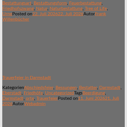
Bestattungsart
,
Bestattungsform
,
Feuerbestattung
,
Friedhofszwang
,
Natur
,
Naturbestattung
,
Tree of Life
,
Urne
Posted on
22. Juli 2026
22. Juli 2026
Autor
Frank
Willenbücher
Trauerfeier in Darmstadt
Kategorien
Abschiedsfeier
,
Bessungen
,
Bestatter
,
Darmstadt
,
Eberstadt
,
Friedhöfe
,
Uncategorized
Tags
Beerdigung
,
Darmstadt
,
orte
,
Trauerfeier
Posted on
11. Juni 2026
21. Juli
2026
Autor
Webadmin