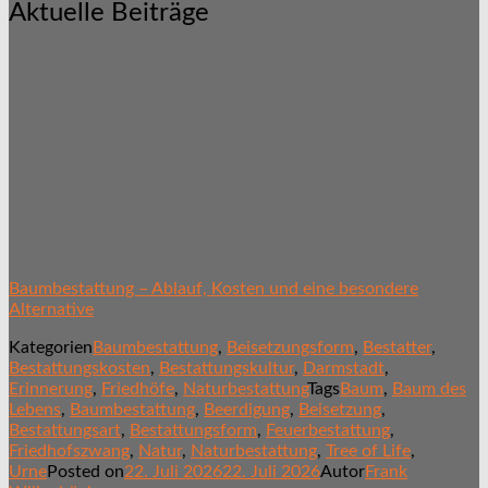
Aktuelle Beiträge
Baumbestattung – Ablauf, Kosten und eine besondere
Alternative
Kategorien
Baumbestattung
,
Beisetzungsform
,
Bestatter
,
Bestattungskosten
,
Bestattungskultur
,
Darmstadt
,
Erinnerung
,
Friedhöfe
,
Naturbestattung
Tags
Baum
,
Baum des
Lebens
,
Baumbestattung
,
Beerdigung
,
Beisetzung
,
Bestattungsart
,
Bestattungsform
,
Feuerbestattung
,
Friedhofszwang
,
Natur
,
Naturbestattung
,
Tree of Life
,
Urne
Posted on
22. Juli 2026
22. Juli 2026
Autor
Frank