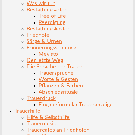
Was wir tun
Bestattungsarten
Tree of Life
Reerdigung
Bestattungskosten
Friedhöfe
Särge & Urnen
Erinnerungsschmuck
Mevisto
Der letzte Weg
Die Sprache der Trauer
Trauersprüche
Worte & Gesten
Pflanzen & Farben
Abschiedsrituale
Trauerdruck
Eingabeformular Traueranzeige
Trauerhilfe
Hilfe & Selbsthilfe
Trauermusik
Trauercafés an Friedhöfen