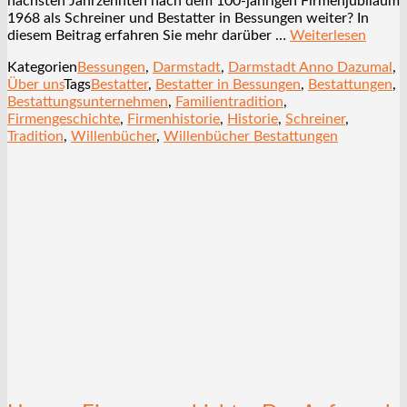
nächsten Jahrzehnten nach dem 100-jährigen Firmenjubiläum
1968 als Schreiner und Bestatter in Bessungen weiter? In
diesem Beitrag erfahren Sie mehr darüber …
Weiterlesen
Kategorien
Bessungen
,
Darmstadt
,
Darmstadt Anno Dazumal
,
Über uns
Tags
Bestatter
,
Bestatter in Bessungen
,
Bestattungen
,
Bestattungsunternehmen
,
Familientradition
,
Firmengeschichte
,
Firmenhistorie
,
Historie
,
Schreiner
,
Tradition
,
Willenbücher
,
Willenbücher Bestattungen