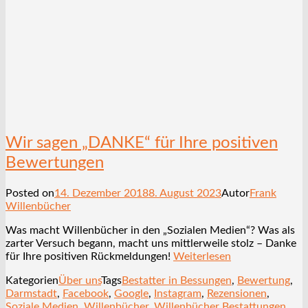
Wir sagen „DANKE“ für Ihre positiven
Bewertungen
Posted on
14. Dezember 2018
8. August 2023
Autor
Frank
Willenbücher
Was macht Willenbücher in den „Sozialen Medien“? Was als
zarter Versuch begann, macht uns mittlerweile stolz – Danke
für Ihre positiven Rückmeldungen!
Weiterlesen
Kategorien
Über uns
Tags
Bestatter in Bessungen
,
Bewertung
,
Darmstadt
,
Facebook
,
Google
,
Instagram
,
Rezensionen
,
Soziale Medien
,
Willenbücher
,
Willenbücher Bestattungen