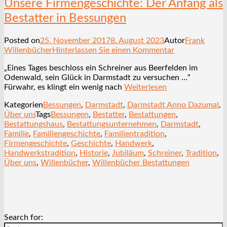
Unsere Firmengeschichte: Der Anfang als
Bestatter in Bessungen
Posted on
25. November 2017
8. August 2023
Autor
Frank
Willenbücher
Hinterlassen Sie einen Kommentar
„Eines Tages beschloss ein Schreiner aus Beerfelden im
Odenwald, sein Glück in Darmstadt zu versuchen …“
Fürwahr, es klingt ein wenig nach
Weiterlesen
Kategorien
Bessungen
,
Darmstadt
,
Darmstadt Anno Dazumal
,
Über uns
Tags
Bessungen
,
Bestatter
,
Bestattungen
,
Bestattungshaus
,
Bestattungsunternehmen
,
Darmstadt
,
Familie
,
Familiengeschichte
,
Familientradition
,
Firmengeschichte
,
Geschichte
,
Handwerk
,
Handwerkstradition
,
Historie
,
Jubiläum
,
Schreiner
,
Tradition
,
Über uns
,
Willenbücher
,
Willenbücher Bestattungen
Search for: