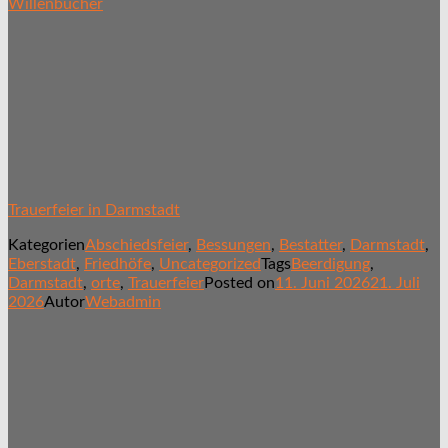
Willenbücher
Trauerfeier in Darmstadt
Kategorien
Abschiedsfeier
,
Bessungen
,
Bestatter
,
Darmstadt
,
Eberstadt
,
Friedhöfe
,
Uncategorized
Tags
Beerdigung
,
Darmstadt
,
orte
,
Trauerfeier
Posted on
11. Juni 2026
21. Juli
2026
Autor
Webadmin