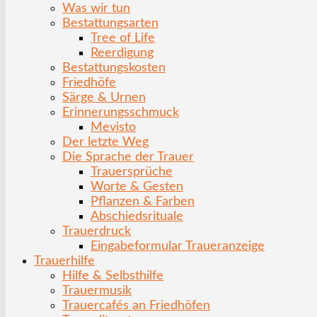
Was wir tun
Bestattungsarten
Tree of Life
Reerdigung
Bestattungskosten
Friedhöfe
Särge & Urnen
Erinnerungsschmuck
Mevisto
Der letzte Weg
Die Sprache der Trauer
Trauersprüche
Worte & Gesten
Pflanzen & Farben
Abschiedsrituale
Trauerdruck
Eingabeformular Traueranzeige
Trauerhilfe
Hilfe & Selbsthilfe
Trauermusik
Trauercafés an Friedhöfen