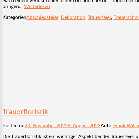
Nach einem Verlust fehlen einem oft auch bei der Trauerfeier 
bringen…
Weiterlesen
Kategorien
Abschiedsfeier
,
Dekoration
,
Trauerfeier
,
Trauerschm
Trauerfloristik
Posted on
23. November 2022
8. August 2023
Autor
Frank Will
Die Trauerfloristik ist ein wichtiger Aspekt bei der Trauerfei