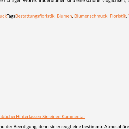
die richtigen Worte. Trauerblumen sind eine schöne Möglichkeit
uck
Tags
Bestattungsfloristik
,
Blumen
,
Blumenschmuck
,
Floristik
,
enbücher
Hinterlassen Sie einen Kommentar
er und der Beerdigung, denn sie erzeugt eine bestimmte Atmosphä