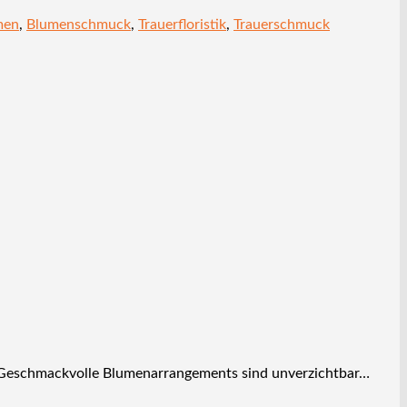
men
,
Blumenschmuck
,
Trauerfloristik
,
Trauerschmuck
ik: Geschmackvolle Blumenarrangements sind unverzichtbar…