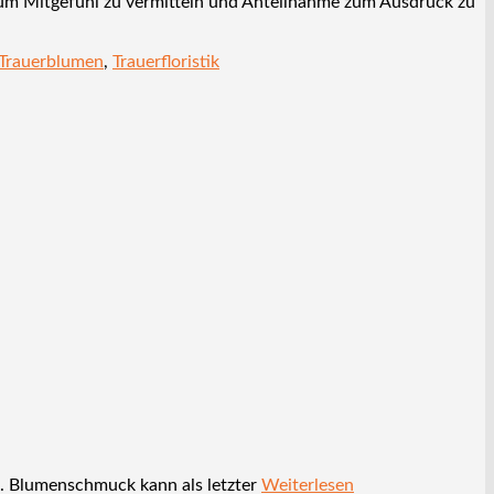
, um Mitgefühl zu vermitteln und Anteilnahme zum Ausdruck zu
Trauerblumen
,
Trauerfloristik
re. Blumenschmuck kann als letzter
Weiterlesen