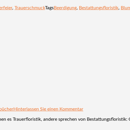
erfeier
,
Trauerschmuck
Tags
Beerdigung
,
Bestattungsfloristik
,
Blu
bücher
Hinterlassen Sie einen Kommentar
nen es Trauerfloristik, andere sprechen von Bestattungsflorist