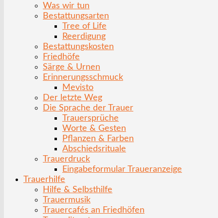
Was wir tun
Bestattungsarten
Tree of Life
Reerdigung
Bestattungskosten
Friedhöfe
Särge & Urnen
Erinnerungsschmuck
Mevisto
Der letzte Weg
Die Sprache der Trauer
Trauersprüche
Worte & Gesten
Pflanzen & Farben
Abschiedsrituale
Trauerdruck
Eingabeformular Traueranzeige
Trauerhilfe
Hilfe & Selbsthilfe
Trauermusik
Trauercafés an Friedhöfen