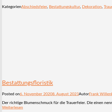
Kategorien
Abschiedsfeier
,
Bestattungskultur
,
Dekoration
,
Trau
Bestattungsfloristik
Posted on
6. November 2020
8. August 2023
Autor
Frank Willen
Der richtige Blumenschmuck für die Trauerfeier. Die einen nen
Weiterlesen