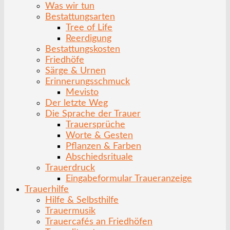
Was wir tun
Bestattungsarten
Tree of Life
Reerdigung
Bestattungskosten
Friedhöfe
Särge & Urnen
Erinnerungsschmuck
Mevisto
Der letzte Weg
Die Sprache der Trauer
Trauersprüche
Worte & Gesten
Pflanzen & Farben
Abschiedsrituale
Trauerdruck
Eingabeformular Traueranzeige
Trauerhilfe
Hilfe & Selbsthilfe
Trauermusik
Trauercafés an Friedhöfen