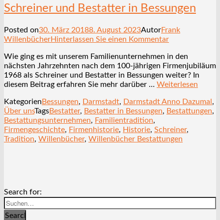
Schreiner und Bestatter in Bessungen
Posted on
30. März 2018
8. August 2023
Autor
Frank
Willenbücher
Hinterlassen Sie einen Kommentar
Wie ging es mit unserem Familienunternehmen in den
nächsten Jahrzehnten nach dem 100-jährigen Firmenjubiläum
1968 als Schreiner und Bestatter in Bessungen weiter? In
diesem Beitrag erfahren Sie mehr darüber …
Weiterlesen
Kategorien
Bessungen
,
Darmstadt
,
Darmstadt Anno Dazumal
,
Über uns
Tags
Bestatter
,
Bestatter in Bessungen
,
Bestattungen
,
Bestattungsunternehmen
,
Familientradition
,
Firmengeschichte
,
Firmenhistorie
,
Historie
,
Schreiner
,
Tradition
,
Willenbücher
,
Willenbücher Bestattungen
Search for:
Search