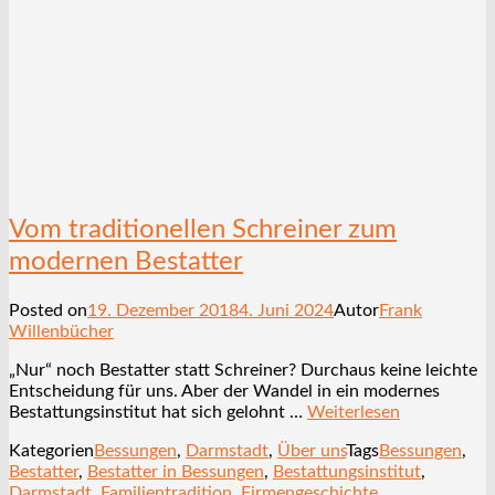
Vom traditionellen Schreiner zum
modernen Bestatter
Posted on
19. Dezember 2018
4. Juni 2024
Autor
Frank
Willenbücher
„Nur“ noch Bestatter statt Schreiner? Durchaus keine leichte
Entscheidung für uns. Aber der Wandel in ein modernes
Bestattungsinstitut hat sich gelohnt …
Weiterlesen
Kategorien
Bessungen
,
Darmstadt
,
Über uns
Tags
Bessungen
,
Bestatter
,
Bestatter in Bessungen
,
Bestattungsinstitut
,
Darmstadt
,
Familientradition
,
Firmengeschichte
,