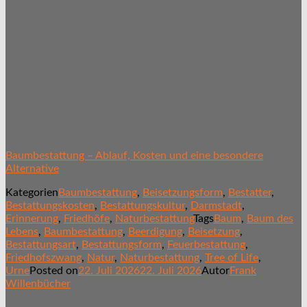
Baumbestattung – Ablauf, Kosten und eine besondere
Alternative
Kategorien
Baumbestattung
,
Beisetzungsform
,
Bestatter
,
Bestattungskosten
,
Bestattungskultur
,
Darmstadt
,
Erinnerung
,
Friedhöfe
,
Naturbestattung
Tags
Baum
,
Baum des
Lebens
,
Baumbestattung
,
Beerdigung
,
Beisetzung
,
Bestattungsart
,
Bestattungsform
,
Feuerbestattung
,
Friedhofszwang
,
Natur
,
Naturbestattung
,
Tree of Life
,
Urne
Posted on
22. Juli 2026
22. Juli 2026
Autor
Frank
Willenbücher