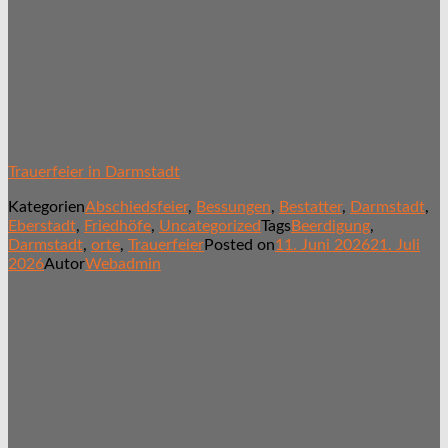
Trauerfeier in Darmstadt
Kategorien
Abschiedsfeier
,
Bessungen
,
Bestatter
,
Darmstadt
,
Eberstadt
,
Friedhöfe
,
Uncategorized
Tags
Beerdigung
,
Darmstadt
,
orte
,
Trauerfeier
Posted on
11. Juni 2026
21. Juli
2026
Autor
Webadmin