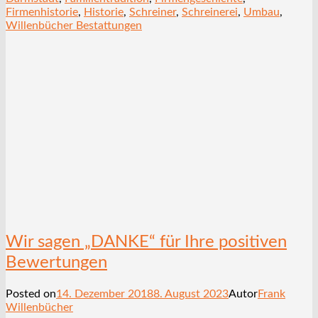
Firmenhistorie
,
Historie
,
Schreiner
,
Schreinerei
,
Umbau
,
Willenbücher Bestattungen
Wir sagen „DANKE“ für Ihre positiven
Bewertungen
Posted on
14. Dezember 2018
8. August 2023
Autor
Frank
Willenbücher