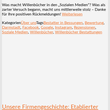
Was macht Willenbücher in den „Sozialen Medien“? Was als
zarter Versuch begann, macht uns mittlerweile stolz – Danke
für Ihre positiven Rückmeldungen!
Weiterlesen
Kategorien
Über uns
Tags
Bestatter in Bessungen
,
Bewertung
,
Darmstadt
,
Facebook
,
Google
,
Instagram
,
Rezensionen
,
Soziale Medien
,
Willenbücher
,
Willenbücher Bestattungen
Unsere Firmengeschichte: Etablierter