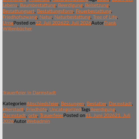
Lebens
,
Baumbestattung
,
Beerdigung
,
Beisetzung
,
Bestattungsart
,
Bestattungsform
,
Feuerbestattung
,
Friedhofszwang
,
Natur
,
Naturbestattung
,
Tree of Life
,
Urne
Posted on
22. Juli 2026
22. Juli 2026
Autor
Frank
Willenbücher
Trauerfeier in Darmstadt
Kategorien
Abschiedsfeier
,
Bessungen
,
Bestatter
,
Darmstadt
,
Eberstadt
,
Friedhöfe
,
Uncategorized
Tags
Beerdigung
,
Darmstadt
,
orte
,
Trauerfeier
Posted on
11. Juni 2026
21. Juli
2026
Autor
Webadmin