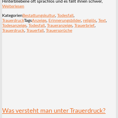
Hinterbliebene oft sprachlos und es fällt ihnen schwer,
Weiterlesen
Kategorien
Bestattungskultur
,
Todesfall
,
Trauerdruck
Tags
Anzeige
,
Erinnerungsbilder
,
religiös
,
Text
,
Todesanzeige
,
Todesfall
,
Traueranzeige
,
Trauerbrief
,
Trauerdruck
,
Trauerfall
,
Trauersprüche
Was versteht man unter Trauerdruck?