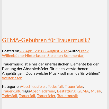
GEMA-Gebühren für Trauermusik?
Posted on
28. April 2018
8. August 2023
Autor
Frank
Willenbücher
Hinterlassen Sie einen Kommentar
Trauermusik ist eines der unerlässlichen Elemente bei der
Planung der Abschiedsfeier für einen verstorbenen
Angehörigen. Doch welche Musik soll man dafür wählen?
Weiterlesen
Kategorien
Abschiedsfeier
,
Todesfall
,
Trauerfeier
,
Trauerkultur
Tags
Abschiedsfeier
,
Bestattung
,
GEMA
,
Musik
,
Todesfall
,
Trauerfall
,
Trauerfeier
,
Trauermusik