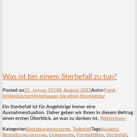
Was ist bei einem Sterbefall zu tun?
Posted on
25. Januar 2018
8. August 2023
Autor
Frank
Willenbücher
Hinterlassen Sie einen Kommentar
Ein Sterbefall ist für Angehörige immer eine
Ausnahmesituation. Daher geben wir Ihnen in diesem Beitrag
einen ersten Überblick, an was zu denken ist.
Weiterlesen
Kategorien
Bestattungsvorsorge
,
Todesfall
Tags
Ausland
,
Bestattungsvorsorge
,
Dokumente
,
Formalitäten
,
Sterbefall
,