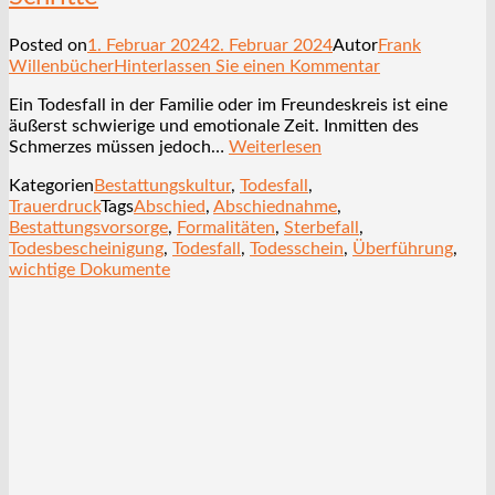
Posted on
1. Februar 2024
2. Februar 2024
Autor
Frank
Willenbücher
Hinterlassen Sie einen Kommentar
Ein Todesfall in der Familie oder im Freundeskreis ist eine
äußerst schwierige und emotionale Zeit. Inmitten des
Schmerzes müssen jedoch…
Weiterlesen
Kategorien
Bestattungskultur
,
Todesfall
,
Trauerdruck
Tags
Abschied
,
Abschiednahme
,
Bestattungsvorsorge
,
Formalitäten
,
Sterbefall
,
Todesbescheinigung
,
Todesfall
,
Todesschein
,
Überführung
,
wichtige Dokumente