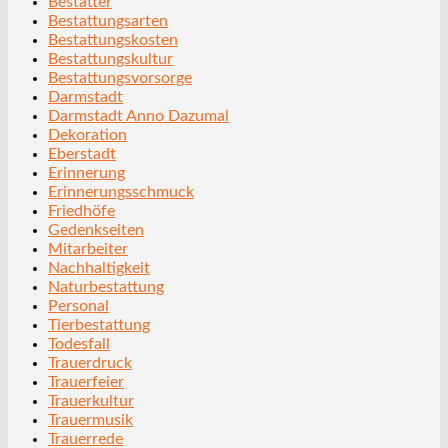
Bestatter
Bestattungsarten
Bestattungskosten
Bestattungskultur
Bestattungsvorsorge
Darmstadt
Darmstadt Anno Dazumal
Dekoration
Eberstadt
Erinnerung
Erinnerungsschmuck
Friedhöfe
Gedenkseiten
Mitarbeiter
Nachhaltigkeit
Naturbestattung
Personal
Tierbestattung
Todesfall
Trauerdruck
Trauerfeier
Trauerkultur
Trauermusik
Trauerrede