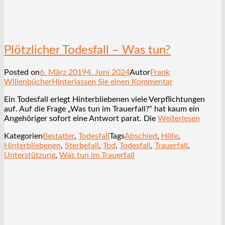
Plötzlicher Todesfall – Was tun?
Posted on
6. März 2019
4. Juni 2024
Autor
Frank
Willenbücher
Hinterlassen Sie einen Kommentar
Ein Todesfall erlegt Hinterbliebenen viele Verpflichtungen
auf. Auf die Frage „Was tun im Trauerfall?“ hat kaum ein
Angehöriger sofort eine Antwort parat. Die
Weiterlesen
Kategorien
Bestatter
,
Todesfall
Tags
Abschied
,
Hilfe
,
Hinterbliebenen
,
Sterbefall
,
Tod
,
Todesfall
,
Trauerfall
,
Unterstützung
,
Was tun im Trauerfall