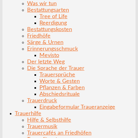
Was wir tun
Bestattungsarten
Tree of Life
Reerdigung
Bestattungskosten
Friedhöfe
Särge & Urnen
Erinnerungsschmuck
Mevisto
Der letzte Weg
Die Sprache der Trauer
Trauersprüche
Worte & Gesten
Pflanzen & Farben
Abschiedsrituale
Trauerdruck
Eingabeformular Traueranzeige
Trauerhilfe
Hilfe & Selbsthilfe
Trauermusik
Trauercafés an Friedhöfen