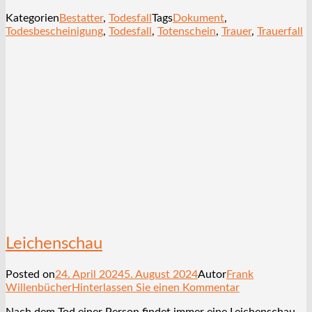
Kategorien
Bestatter
,
Todesfall
Tags
Dokument
,
Todesbescheinigung
,
Todesfall
,
Totenschein
,
Trauer
,
Trauerfall
Leichenschau
Posted on
24. April 2024
5. August 2024
Autor
Frank
Willenbücher
Hinterlassen Sie einen Kommentar
Nach dem Tod einer Person findet immer eine Leichenschau