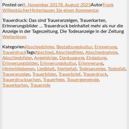
Posted on
9. November 2017
8. August 2023
Autor
Frank
Willenbücher
Hinterlassen Sie einen Kommentar
Trauerdruck: Das sind Traueranzeigen, Trauerkarten,
Erinnerungsbilder … Trauerdruck beinhaltet mehr als nur die
Anzeige in der Tageszeitung. Die Todesanzeige in der Zeitung
Weiterlesen
Kategorien
Abschiedsfeier
,
Bestattungskultur
,
Erinnerung
,
Trauerdruck
Tags
Abschied
,
Abschiedfeier
,
Abschiednahme
,
Abschiedsfeier
,
Angehörige
,
Danksagung
,
Einladung
,
Erinnerungsbilder
,
Erinnerungskultur
,
Erinnnerung
,
Hinterbliebenen
,
Liedblatt
,
Sterbefall
,
Todesanzeige
,
Todesfall
,
Traueranzeige
,
Trauerbilder
,
Trauerbrief
,
Trauerdruck
,
Trauerdrucksachen
,
Trauerfeier
,
Trauergemeinde
,
Trauerkarten
,
Trauernde