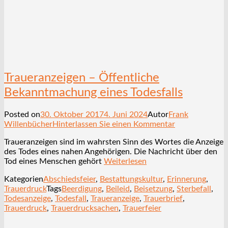
Traueranzeigen – Öffentliche
Bekanntmachung eines Todesfalls
Posted on
30. Oktober 2017
4. Juni 2024
Autor
Frank
Willenbücher
Hinterlassen Sie einen Kommentar
Traueranzeigen sind im wahrsten Sinn des Wortes die Anzeige
des Todes eines nahen Angehörigen. Die Nachricht über den
Tod eines Menschen gehört
Weiterlesen
Kategorien
Abschiedsfeier
,
Bestattungskultur
,
Erinnerung
,
Trauerdruck
Tags
Beerdigung
,
Beileid
,
Beisetzung
,
Sterbefall
,
Todesanzeige
,
Todesfall
,
Traueranzeige
,
Trauerbrief
,
Trauerdruck
,
Trauerdrucksachen
,
Trauerfeier