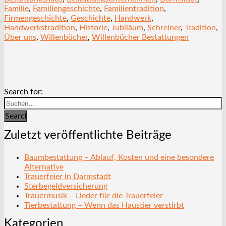
Familie
,
Familiengeschichte
,
Familientradition
,
Firmengeschichte
,
Geschichte
,
Handwerk
,
Handwerkstradition
,
Historie
,
Jubiläum
,
Schreiner
,
Tradition
,
Über uns
,
Willenbücher
,
Willenbücher Bestattungen
Search for:
Search
Zuletzt veröffentlichte Beiträge
Baumbestattung – Ablauf, Kosten und eine besondere
Alternative
Trauerfeier in Darmstadt
Sterbegeldversicherung
Trauermusik – Lieder für die Trauerfeier
Tierbestattung – Wenn das Haustier verstirbt
Kategorien