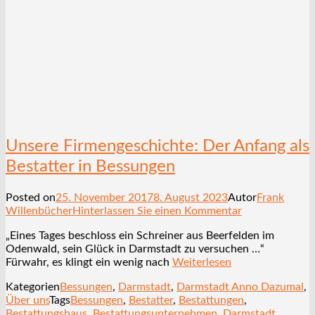
Unsere Firmengeschichte: Der Anfang als
Bestatter in Bessungen
Posted on
25. November 2017
8. August 2023
Autor
Frank
Willenbücher
Hinterlassen Sie einen Kommentar
„Eines Tages beschloss ein Schreiner aus Beerfelden im
Odenwald, sein Glück in Darmstadt zu versuchen …“
Fürwahr, es klingt ein wenig nach
Weiterlesen
Kategorien
Bessungen
,
Darmstadt
,
Darmstadt Anno Dazumal
,
Über uns
Tags
Bessungen
,
Bestatter
,
Bestattungen
,
Bestattungshaus
,
Bestattungsunternehmen
,
Darmstadt
,