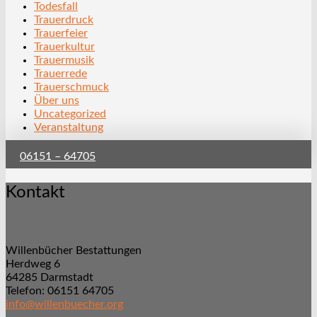
Todesfall
Trauerdruck
Trauerfeier
Trauerkultur
Trauermusik
Trauerrede
Trauerschmuck
Über uns
Uncategorized
Veranstaltung
06151 – 64705
Kontakt
Willenbücher Bestattungen
Herdweg 6
64285 Darmstadt
Telefon: 06151 64705
info@willenbuecher.org