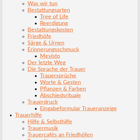
Was wir tun
Bestattungsarten
Tree of Life
Reerdigung
Bestattungskosten
Friedhöfe
Särge & Urnen
Erinnerungsschmuck
Mevisto
Der letzte Weg
Die Sprache der Trauer
Trauersprüche
Worte & Gesten
Pflanzen & Farben
Abschiedsrituale
Trauerdruck
Eingabeformular Traueranzeige
Trauerhilfe
Hilfe & Selbsthilfe
Trauermusik
Trauercafés an Friedhöfen