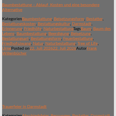
Baumbestattung – Ablauf, Kosten und eine besondere
Alternative
Kategorien
Baumbestattung
,
Beisetzungsform
,
Bestatter
,
Bestattungskosten
,
Bestattungskultur
,
Darmstadt
,
Erinnerung
,
Friedhöfe
,
Naturbestattung
Tags
Baum
,
Baum des
Lebens
,
Baumbestattung
,
Beerdigung
,
Beisetzung
,
Bestattungsart
,
Bestattungsform
,
Feuerbestattung
,
Friedhofszwang
,
Natur
,
Naturbestattung
,
Tree of Life
,
Urne
Posted on
22. Juli 2026
22. Juli 2026
Autor
Frank
Willenbücher
Trauerfeier in Darmstadt
Kategorien
Abschiedsfeier
,
Bessungen
,
Bestatter
,
Darmstadt
,