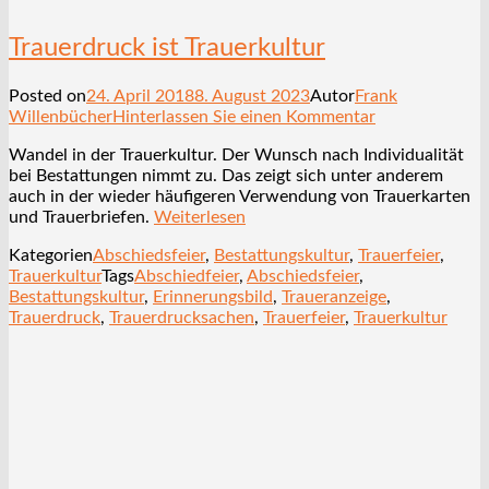
Trauerdruck ist Trauerkultur
Posted on
24. April 2018
8. August 2023
Autor
Frank
Willenbücher
Hinterlassen Sie einen Kommentar
Wandel in der Trauerkultur. Der Wunsch nach Individualität
bei Bestattungen nimmt zu. Das zeigt sich unter anderem
auch in der wieder häufigeren Verwendung von Trauerkarten
und Trauerbriefen.
Weiterlesen
Kategorien
Abschiedsfeier
,
Bestattungskultur
,
Trauerfeier
,
Trauerkultur
Tags
Abschiedfeier
,
Abschiedsfeier
,
Bestattungskultur
,
Erinnerungsbild
,
Traueranzeige
,
Trauerdruck
,
Trauerdrucksachen
,
Trauerfeier
,
Trauerkultur