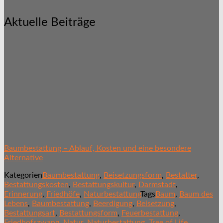
Aktuelle Beiträge
Baumbestattung – Ablauf, Kosten und eine besondere
Alternative
Kategorien
Baumbestattung
,
Beisetzungsform
,
Bestatter
,
Bestattungskosten
,
Bestattungskultur
,
Darmstadt
,
Erinnerung
,
Friedhöfe
,
Naturbestattung
Tags
Baum
,
Baum des
Lebens
,
Baumbestattung
,
Beerdigung
,
Beisetzung
,
Bestattungsart
,
Bestattungsform
,
Feuerbestattung
,
Friedhofszwang
,
Natur
,
Naturbestattung
,
Tree of Life
,