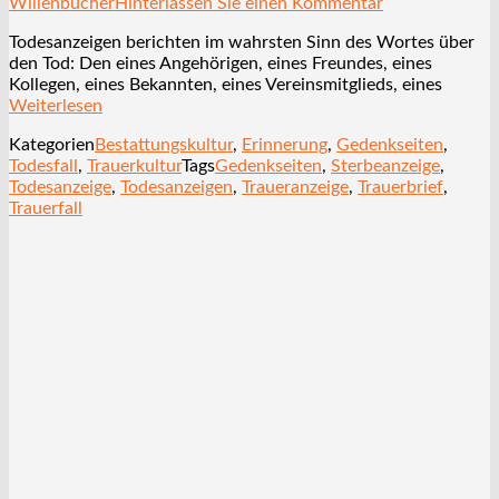
Willenbücher
Hinterlassen Sie einen Kommentar
Todesanzeigen berichten im wahrsten Sinn des Wortes über
den Tod: Den eines Angehörigen, eines Freundes, eines
Kollegen, eines Bekannten, eines Vereinsmitglieds, eines
Weiterlesen
Kategorien
Bestattungskultur
,
Erinnerung
,
Gedenkseiten
,
Todesfall
,
Trauerkultur
Tags
Gedenkseiten
,
Sterbeanzeige
,
Todesanzeige
,
Todesanzeigen
,
Traueranzeige
,
Trauerbrief
,
Trauerfall