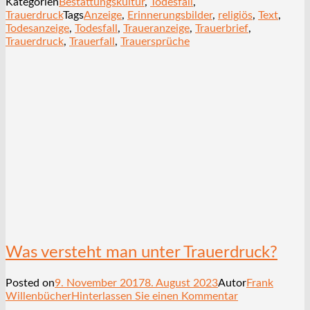
Kategorien
Bestattungskultur
,
Todesfall
,
Trauerdruck
Tags
Anzeige
,
Erinnerungsbilder
,
religiös
,
Text
,
Todesanzeige
,
Todesfall
,
Traueranzeige
,
Trauerbrief
,
Trauerdruck
,
Trauerfall
,
Trauersprüche
Was versteht man unter Trauerdruck?
Posted on
9. November 2017
8. August 2023
Autor
Frank
Willenbücher
Hinterlassen Sie einen Kommentar