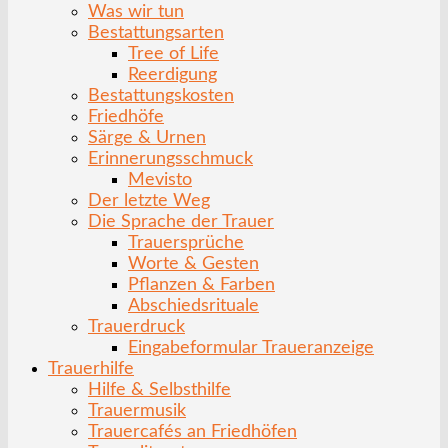
Was wir tun
Bestattungsarten
Tree of Life
Reerdigung
Bestattungskosten
Friedhöfe
Särge & Urnen
Erinnerungsschmuck
Mevisto
Der letzte Weg
Die Sprache der Trauer
Trauersprüche
Worte & Gesten
Pflanzen & Farben
Abschiedsrituale
Trauerdruck
Eingabeformular Traueranzeige
Trauerhilfe
Hilfe & Selbsthilfe
Trauermusik
Trauercafés an Friedhöfen