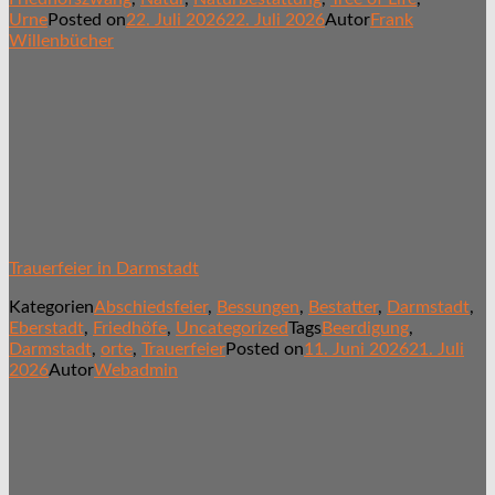
Urne
Posted on
22. Juli 2026
22. Juli 2026
Autor
Frank
Willenbücher
Trauerfeier in Darmstadt
Kategorien
Abschiedsfeier
,
Bessungen
,
Bestatter
,
Darmstadt
,
Eberstadt
,
Friedhöfe
,
Uncategorized
Tags
Beerdigung
,
Darmstadt
,
orte
,
Trauerfeier
Posted on
11. Juni 2026
21. Juli
2026
Autor
Webadmin