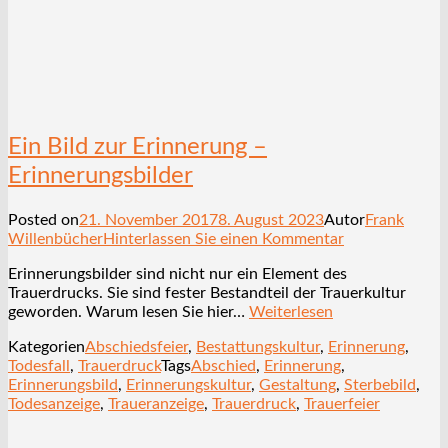
Ein Bild zur Erinnerung –
Erinnerungsbilder
Posted on
21. November 2017
8. August 2023
Autor
Frank
Willenbücher
Hinterlassen Sie einen Kommentar
Erinnerungsbilder sind nicht nur ein Element des
Trauerdrucks. Sie sind fester Bestandteil der Trauerkultur
geworden. Warum lesen Sie hier…
Weiterlesen
Kategorien
Abschiedsfeier
,
Bestattungskultur
,
Erinnerung
,
Todesfall
,
Trauerdruck
Tags
Abschied
,
Erinnerung
,
Erinnerungsbild
,
Erinnerungskultur
,
Gestaltung
,
Sterbebild
,
Todesanzeige
,
Traueranzeige
,
Trauerdruck
,
Trauerfeier