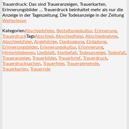
Trauerdruck: Das sind Traueranzeigen, Trauerkarten,
Erinnerungsbilder … Trauerdruck beinhaltet mehr als nur die
Anzeige in der Tageszeitung. Die Todesanzeige in der Zeitung
Weiterlesen
Kategorien
Abschiedsfeier
,
Bestattungskultur
,
Erinnerung
,
Trauerdruck
Tags
Abschied
,
Abschiedfeier
,
Abschiednahme
,
Abschiedsfeier
,
Angehörige
,
Danksagung
,
Einladung
,
Erinnerungsbilder
,
Erinnerungskultur
,
Erinnnerung
,
Hinterbliebenen
,
Liedblatt
,
Sterbefall
,
Todesanzeige
,
Todesfall
,
Traueranzeige
,
Trauerbilder
,
Trauerbrief
,
Trauerdruck
,
Trauerdrucksachen
,
Trauerfeier
,
Trauergemeinde
,
Trauerkarten
,
Trauernde