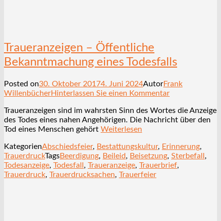
Traueranzeigen – Öffentliche
Bekanntmachung eines Todesfalls
Posted on
30. Oktober 2017
4. Juni 2024
Autor
Frank
Willenbücher
Hinterlassen Sie einen Kommentar
Traueranzeigen sind im wahrsten Sinn des Wortes die Anzeige
des Todes eines nahen Angehörigen. Die Nachricht über den
Tod eines Menschen gehört
Weiterlesen
Kategorien
Abschiedsfeier
,
Bestattungskultur
,
Erinnerung
,
Trauerdruck
Tags
Beerdigung
,
Beileid
,
Beisetzung
,
Sterbefall
,
Todesanzeige
,
Todesfall
,
Traueranzeige
,
Trauerbrief
,
Trauerdruck
,
Trauerdrucksachen
,
Trauerfeier