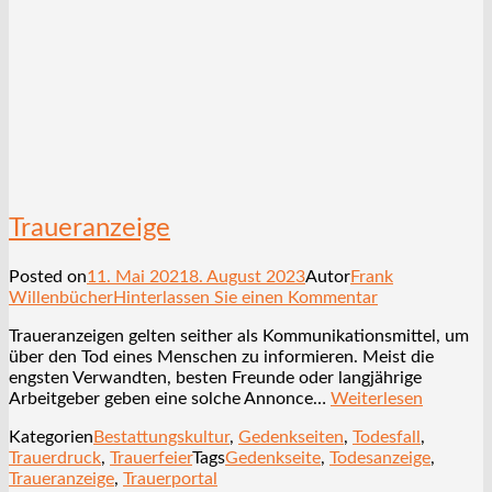
Traueranzeige
Posted on
11. Mai 2021
8. August 2023
Autor
Frank
Willenbücher
Hinterlassen Sie einen Kommentar
Traueranzeigen gelten seither als Kommunikationsmittel, um
über den Tod eines Menschen zu informieren. Meist die
engsten Verwandten, besten Freunde oder langjährige
Arbeitgeber geben eine solche Annonce…
Weiterlesen
Kategorien
Bestattungskultur
,
Gedenkseiten
,
Todesfall
,
Trauerdruck
,
Trauerfeier
Tags
Gedenkseite
,
Todesanzeige
,
Traueranzeige
,
Trauerportal