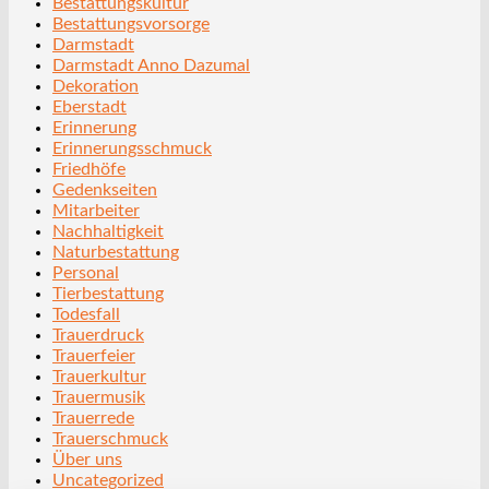
Bestattungskultur
Bestattungsvorsorge
Darmstadt
Darmstadt Anno Dazumal
Dekoration
Eberstadt
Erinnerung
Erinnerungsschmuck
Friedhöfe
Gedenkseiten
Mitarbeiter
Nachhaltigkeit
Naturbestattung
Personal
Tierbestattung
Todesfall
Trauerdruck
Trauerfeier
Trauerkultur
Trauermusik
Trauerrede
Trauerschmuck
Über uns
Uncategorized