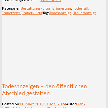
Kategorien
Bestattungskultur
,
Erinnerung
,
Todesfall
,
Trauerfeier
,
Trauerkultur
Tags
Todesanzeige
,
Traueranzeige
Todesanzeigen – den öffentlichen
Abschied gestalten
Posted on
11. März 2019
10. Mai 2024
Autor
Frank