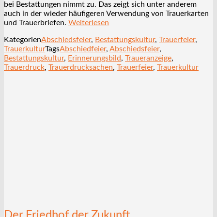
bei Bestattungen nimmt zu. Das zeigt sich unter anderem
auch in der wieder häufigeren Verwendung von Trauerkarten
und Trauerbriefen.
Weiterlesen
Kategorien
Abschiedsfeier
,
Bestattungskultur
,
Trauerfeier
,
Trauerkultur
Tags
Abschiedfeier
,
Abschiedsfeier
,
Bestattungskultur
,
Erinnerungsbild
,
Traueranzeige
,
Trauerdruck
,
Trauerdrucksachen
,
Trauerfeier
,
Trauerkultur
Der Friedhof der Zukunft