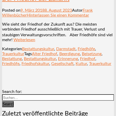
Posted on
9. März 2018
8. August 2023
Autor
Frank
Willenbücher
Hinterlassen Sie einen Kommentar
Wie sieht der Friedhof der Zukunft aus? Die meisten
verbinden Friedhof ausschließlich mit Trauer, Verlust und
staubigen Verwaltungsvorschriften. Aber Friedhöfe sind viel
mehr!
Weiterlesen
Kategorien
Bestattungskultur
,
Darmstadt
,
Friedhöfe
,
Trauerkultur
Tags
Alter Friedhof
,
Beerdigung
,
Beisetzung
,
Bestattung
,
Bestattungskultur
,
Erinnerung
,
Friedhof
,
Friedhöfe
,
Friedhofskultur
,
Gesellschaft
,
Kultur
,
Trauerkultur
Search for:
Search
Zuletzt veröffentlichte Beiträge