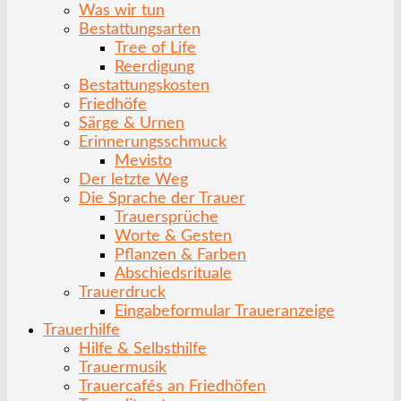
Was wir tun
Bestattungsarten
Tree of Life
Reerdigung
Bestattungskosten
Friedhöfe
Särge & Urnen
Erinnerungsschmuck
Mevisto
Der letzte Weg
Die Sprache der Trauer
Trauersprüche
Worte & Gesten
Pflanzen & Farben
Abschiedsrituale
Trauerdruck
Eingabeformular Traueranzeige
Trauerhilfe
Hilfe & Selbsthilfe
Trauermusik
Trauercafés an Friedhöfen