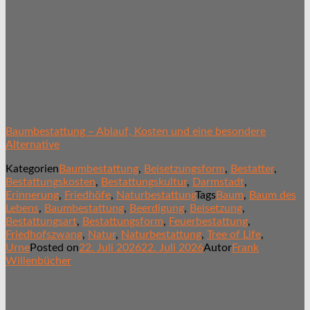
Baumbestattung – Ablauf, Kosten und eine besondere
Alternative
Kategorien
Baumbestattung
,
Beisetzungsform
,
Bestatter
,
Bestattungskosten
,
Bestattungskultur
,
Darmstadt
,
Erinnerung
,
Friedhöfe
,
Naturbestattung
Tags
Baum
,
Baum des
Lebens
,
Baumbestattung
,
Beerdigung
,
Beisetzung
,
Bestattungsart
,
Bestattungsform
,
Feuerbestattung
,
Friedhofszwang
,
Natur
,
Naturbestattung
,
Tree of Life
,
Urne
Posted on
22. Juli 2026
22. Juli 2026
Autor
Frank
Willenbücher