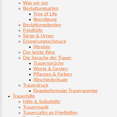
Was wir tun
Bestattungsarten
Tree of Life
Reerdigung
Bestattungskosten
Friedhöfe
Särge & Urnen
Erinnerungsschmuck
Mevisto
Der letzte Weg
Die Sprache der Trauer
Trauersprüche
Worte & Gesten
Pflanzen & Farben
Abschiedsrituale
Trauerdruck
Eingabeformular Traueranzeige
Trauerhilfe
Hilfe & Selbsthilfe
Trauermusik
Trauercafés an Friedhöfen