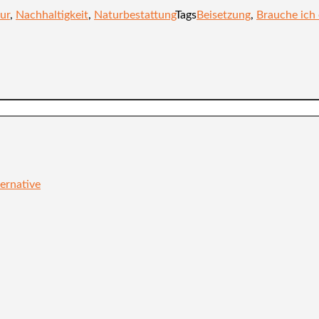
ur
,
Nachhaltigkeit
,
Naturbestattung
Tags
Beisetzung
,
Brauche ich 
ernative