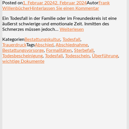
Posted on
1. Februar 2024
2. Februar 2024
Autor
Frank
Willenbücher
Hinterlassen Sie einen Kommentar
Ein Todesfall in der Familie oder im Freundeskreis ist eine
äußerst schwierige und emotionale Zeit. Inmitten des
Schmerzes müssen jedoch…
Weiterlesen
Kategorien
Bestattungskultur
,
Todesfall
,
Trauerdruck
Tags
Abschied
,
Abschiednahme
,
Bestattungsvorsorge
,
Formalitäten
,
Sterbefall
,
Todesbescheinigung
,
Todesfall
,
Todesschein
,
Überführung
,
wichtige Dokumente