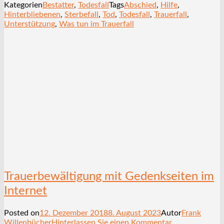
Kategorien
Bestatter
,
Todesfall
Tags
Abschied
,
Hilfe
,
Hinterbliebenen
,
Sterbefall
,
Tod
,
Todesfall
,
Trauerfall
,
Unterstützung
,
Was tun im Trauerfall
Trauerbewältigung mit Gedenkseiten im
Internet
Posted on
12. Dezember 2018
8. August 2023
Autor
Frank
Willenbücher
Hinterlassen Sie einen Kommentar