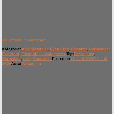
Trauerfeier in Darmstadt
Kategorien
Abschiedsfeier
,
Bessungen
,
Bestatter
,
Darmstadt
,
Eberstadt
,
Friedhöfe
,
Uncategorized
Tags
Beerdigung
,
Darmstadt
,
orte
,
Trauerfeier
Posted on
11. Juni 2026
21. Juli
2026
Autor
Webadmin