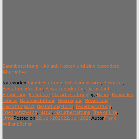
Baumbestattung – Ablauf, Kosten und eine besondere
Alternative
Kategorien
Baumbestattung
,
Beisetzungsform
,
Bestatter
,
Bestattungskosten
,
Bestattungskultur
,
Darmstadt
,
Erinnerung
,
Friedhöfe
,
Naturbestattung
Tags
Baum
,
Baum des
Lebens
,
Baumbestattung
,
Beerdigung
,
Beisetzung
,
Bestattungsart
,
Bestattungsform
,
Feuerbestattung
,
Friedhofszwang
,
Natur
,
Naturbestattung
,
Tree of Life
,
Urne
Posted on
22. Juli 2026
22. Juli 2026
Autor
Frank
Willenbücher