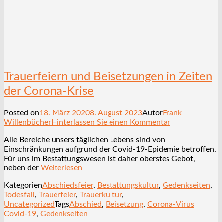
Trauerfeiern und Beisetzungen in Zeiten
der Corona-Krise
Posted on
18. März 2020
8. August 2023
Autor
Frank
Willenbücher
Hinterlassen Sie einen Kommentar
Alle Bereiche unsers täglichen Lebens sind von
Einschränkungen aufgrund der Covid-19-Epidemie betroffen.
Für uns im Bestattungswesen ist daher oberstes Gebot,
neben der
Weiterlesen
Kategorien
Abschiedsfeier
,
Bestattungskultur
,
Gedenkseiten
,
Todesfall
,
Trauerfeier
,
Trauerkultur
,
Uncategorized
Tags
Abschied
,
Beisetzung
,
Corona-Virus
Covid-19
,
Gedenkseiten