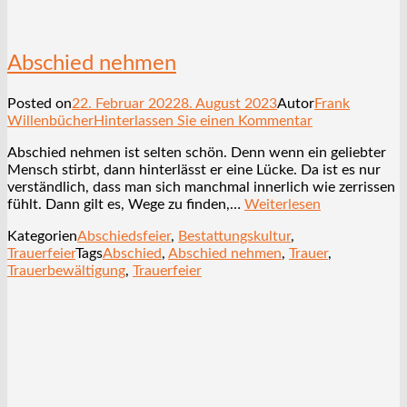
Abschied nehmen
Posted on
22. Februar 2022
8. August 2023
Autor
Frank
Willenbücher
Hinterlassen Sie einen Kommentar
Abschied nehmen ist selten schön. Denn wenn ein geliebter
Mensch stirbt, dann hinterlässt er eine Lücke. Da ist es nur
verständlich, dass man sich manchmal innerlich wie zerrissen
fühlt. Dann gilt es, Wege zu finden,…
Weiterlesen
Kategorien
Abschiedsfeier
,
Bestattungskultur
,
Trauerfeier
Tags
Abschied
,
Abschied nehmen
,
Trauer
,
Trauerbewältigung
,
Trauerfeier