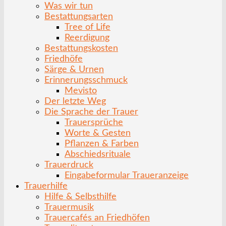
Was wir tun
Bestattungsarten
Tree of Life
Reerdigung
Bestattungskosten
Friedhöfe
Särge & Urnen
Erinnerungsschmuck
Mevisto
Der letzte Weg
Die Sprache der Trauer
Trauersprüche
Worte & Gesten
Pflanzen & Farben
Abschiedsrituale
Trauerdruck
Eingabeformular Traueranzeige
Trauerhilfe
Hilfe & Selbsthilfe
Trauermusik
Trauercafés an Friedhöfen