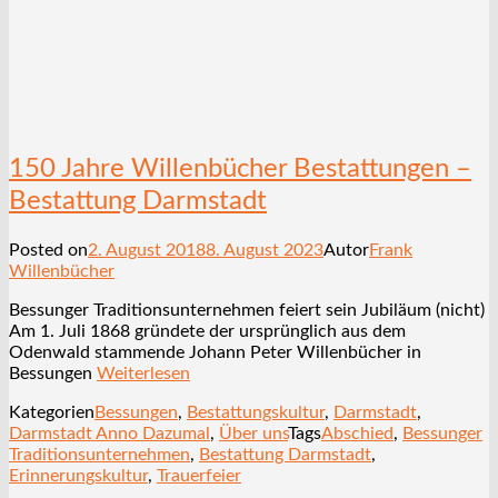
150 Jahre Willenbücher Bestattungen –
Bestattung Darmstadt
Posted on
2. August 2018
8. August 2023
Autor
Frank
Willenbücher
Bessunger Traditionsunternehmen feiert sein Jubiläum (nicht)
Am 1. Juli 1868 gründete der ursprünglich aus dem
Odenwald stammende Johann Peter Willenbücher in
Bessungen
Weiterlesen
Kategorien
Bessungen
,
Bestattungskultur
,
Darmstadt
,
Darmstadt Anno Dazumal
,
Über uns
Tags
Abschied
,
Bessunger
Traditionsunternehmen
,
Bestattung Darmstadt
,
Erinnerungskultur
,
Trauerfeier