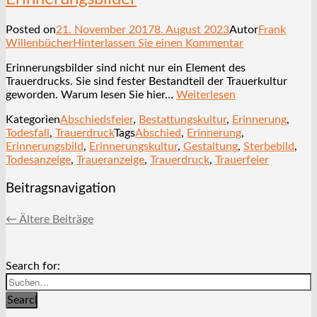
Posted on
21. November 2017
8. August 2023
Autor
Frank
Willenbücher
Hinterlassen Sie einen Kommentar
Erinnerungsbilder sind nicht nur ein Element des
Trauerdrucks. Sie sind fester Bestandteil der Trauerkultur
geworden. Warum lesen Sie hier…
Weiterlesen
Kategorien
Abschiedsfeier
,
Bestattungskultur
,
Erinnerung
,
Todesfall
,
Trauerdruck
Tags
Abschied
,
Erinnerung
,
Erinnerungsbild
,
Erinnerungskultur
,
Gestaltung
,
Sterbebild
,
Todesanzeige
,
Traueranzeige
,
Trauerdruck
,
Trauerfeier
Beitragsnavigation
←
Ältere Beiträge
Search for:
Search