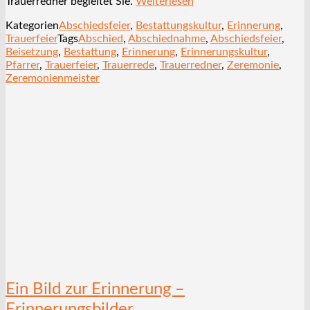
Trauerredner begleitet Sie.
Weiterlesen
Kategorien
Abschiedsfeier
,
Bestattungskultur
,
Erinnerung
,
Trauerfeier
Tags
Abschied
,
Abschiednahme
,
Abschiedsfeier
,
Beisetzung
,
Bestattung
,
Erinnerung
,
Erinnerungskultur
,
Pfarrer
,
Trauerfeier
,
Trauerrede
,
Trauerredner
,
Zeremonie
,
Zeremonienmeister
Ein Bild zur Erinnerung –
Erinnerungsbilder