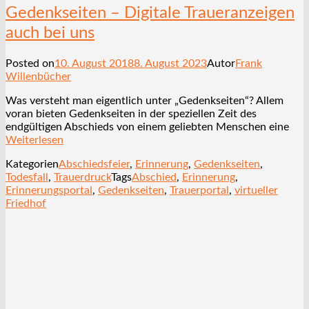
Gedenkseiten – Digitale Traueranzeigen
auch bei uns
Posted on
10. August 2018
8. August 2023
Autor
Frank
Willenbücher
Was versteht man eigentlich unter „Gedenkseiten“? Allem
voran bieten Gedenkseiten in der speziellen Zeit des
endgültigen Abschieds von einem geliebten Menschen eine
Weiterlesen
Kategorien
Abschiedsfeier
,
Erinnerung
,
Gedenkseiten
,
Todesfall
,
Trauerdruck
Tags
Abschied
,
Erinnerung
,
Erinnerungsportal
,
Gedenkseiten
,
Trauerportal
,
virtueller
Friedhof