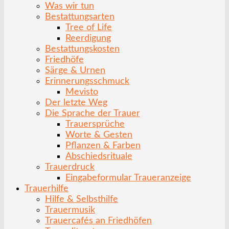
Was wir tun
Bestattungsarten
Tree of Life
Reerdigung
Bestattungskosten
Friedhöfe
Särge & Urnen
Erinnerungsschmuck
Mevisto
Der letzte Weg
Die Sprache der Trauer
Trauersprüche
Worte & Gesten
Pflanzen & Farben
Abschiedsrituale
Trauerdruck
Eingabeformular Traueranzeige
Trauerhilfe
Hilfe & Selbsthilfe
Trauermusik
Trauercafés an Friedhöfen