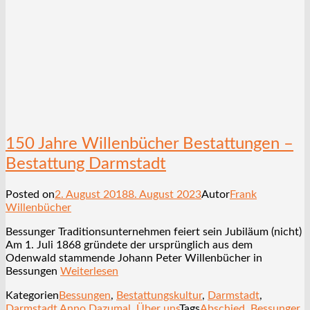
150 Jahre Willenbücher Bestattungen –
Bestattung Darmstadt
Posted on
2. August 2018
8. August 2023
Autor
Frank
Willenbücher
Bessunger Traditionsunternehmen feiert sein Jubiläum (nicht)
Am 1. Juli 1868 gründete der ursprünglich aus dem
Odenwald stammende Johann Peter Willenbücher in
Bessungen
Weiterlesen
Kategorien
Bessungen
,
Bestattungskultur
,
Darmstadt
,
Darmstadt Anno Dazumal
,
Über uns
Tags
Abschied
,
Bessunger