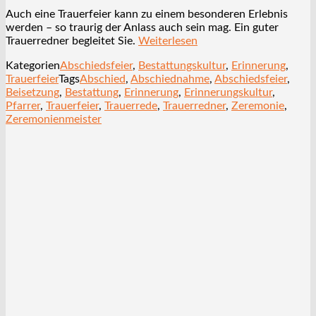
Auch eine Trauerfeier kann zu einem besonderen Erlebnis
werden – so traurig der Anlass auch sein mag. Ein guter
Trauerredner begleitet Sie.
Weiterlesen
Kategorien
Abschiedsfeier
,
Bestattungskultur
,
Erinnerung
,
Trauerfeier
Tags
Abschied
,
Abschiednahme
,
Abschiedsfeier
,
Beisetzung
,
Bestattung
,
Erinnerung
,
Erinnerungskultur
,
Pfarrer
,
Trauerfeier
,
Trauerrede
,
Trauerredner
,
Zeremonie
,
Zeremonienmeister