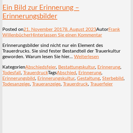
Ein Bild zur Erinnerung –
Erinnerungsbilder
Posted on
21. November 2017
8. August 2023
Autor
Frank
Willenbücher
Hinterlassen Sie einen Kommentar
Erinnerungsbilder sind nicht nur ein Element des
Trauerdrucks. Sie sind fester Bestandteil der Trauerkultur
geworden. Warum lesen Sie hier…
Weiterlesen
Kategorien
Abschiedsfeier
,
Bestattungskultur
,
Erinnerung
,
Todesfall
,
Trauerdruck
Tags
Abschied
,
Erinnerung
,
Erinnerungsbild
,
Erinnerungskultur
,
Gestaltung
,
Sterbebild
,
Todesanzeige
,
Traueranzeige
,
Trauerdruck
,
Trauerfeier