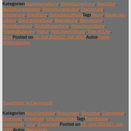
Kategorien
Baumbestattung
,
Beisetzungsform
,
Bestatter
,
Bestattungskosten
,
Bestattungskultur
,
Darmstadt
,
Erinnerung
,
Friedhöfe
,
Naturbestattung
Tags
Baum
,
Baum des
Lebens
,
Baumbestattung
,
Beerdigung
,
Beisetzung
,
Bestattungsart
,
Bestattungsform
,
Feuerbestattung
,
Friedhofszwang
,
Natur
,
Naturbestattung
,
Tree of Life
,
Urne
Posted on
22. Juli 2026
22. Juli 2026
Autor
Frank
Willenbücher
Trauerfeier in Darmstadt
Kategorien
Abschiedsfeier
,
Bessungen
,
Bestatter
,
Darmstadt
,
Eberstadt
,
Friedhöfe
,
Uncategorized
Tags
Beerdigung
,
Darmstadt
,
orte
,
Trauerfeier
Posted on
11. Juni 2026
21. Juli
2026
Autor
Webadmin