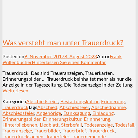
Was versteht man unter Trauerdruck?
Posted on
9. November 2017
8. August 2023
Autor
Frank
Willenbücher
Hinterlassen Sie einen Kommentar
Trauerdruck: Das sind Traueranzeigen, Trauerkarten,
Erinnerungsbilder … Trauerdruck beinhaltet mehr als nur die
Anzeige in der Tageszeitung. Die Todesanzeige in der Zeitung
Weiterlesen
Kategorien
Abschiedsfeier
,
Bestattungskultur
,
Erinnerung
,
Trauerdruck
Tags
Abschied
,
Abschiedfeier
,
Abschiednahme
,
Abschiedsfeier
,
Angehörige
,
Danksagung
,
Einladung
,
Erinnerungsbilder
,
Erinnerungskultur
,
Erinnnerung
,
Hinterbliebenen
,
Liedblatt
,
Sterbefall
,
Todesanzeige
,
Todesfall
,
Traueranzeige
,
Trauerbilder
,
Trauerbrief
,
Trauerdruck
,
Trauerdrucksachen
,
Trauerfeier
,
Trauergemeinde
,