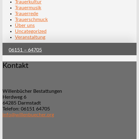
Trauerkultur
Trauermusik
Trauerrede
Trauerschmuck
Über uns
Uncategorized
Veranstaltung
06151 – 64705
Kontakt
Willenbücher Bestattungen
Herdweg 6
64285 Darmstadt
Telefon: 06151 64705
info@willenbuecher.org