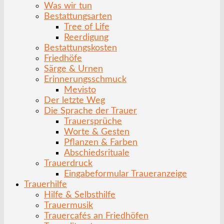
Was wir tun
Bestattungsarten
Tree of Life
Reerdigung
Bestattungskosten
Friedhöfe
Särge & Urnen
Erinnerungsschmuck
Mevisto
Der letzte Weg
Die Sprache der Trauer
Trauersprüche
Worte & Gesten
Pflanzen & Farben
Abschiedsrituale
Trauerdruck
Eingabeformular Traueranzeige
Trauerhilfe
Hilfe & Selbsthilfe
Trauermusik
Trauercafés an Friedhöfen