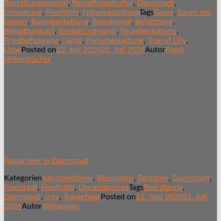
Bestattungskosten
,
Bestattungskultur
,
Darmstadt
,
Erinnerung
,
Friedhöfe
,
Naturbestattung
Tags
Baum
,
Baum des
Lebens
,
Baumbestattung
,
Beerdigung
,
Beisetzung
,
Bestattungsart
,
Bestattungsform
,
Feuerbestattung
,
Friedhofszwang
,
Natur
,
Naturbestattung
,
Tree of Life
,
Urne
Posted on
22. Juli 2026
22. Juli 2026
Autor
Frank
Willenbücher
Trauerfeier in Darmstadt
Kategorien
Abschiedsfeier
,
Bessungen
,
Bestatter
,
Darmstadt
,
Eberstadt
,
Friedhöfe
,
Uncategorized
Tags
Beerdigung
,
Darmstadt
,
orte
,
Trauerfeier
Posted on
11. Juni 2026
21. Juli
2026
Autor
Webadmin