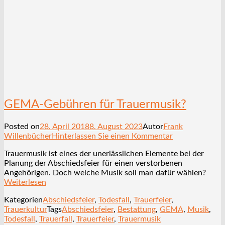
GEMA-Gebühren für Trauermusik?
Posted on
28. April 2018
8. August 2023
Autor
Frank
Willenbücher
Hinterlassen Sie einen Kommentar
Trauermusik ist eines der unerlässlichen Elemente bei der
Planung der Abschiedsfeier für einen verstorbenen
Angehörigen. Doch welche Musik soll man dafür wählen?
Weiterlesen
Kategorien
Abschiedsfeier
,
Todesfall
,
Trauerfeier
,
Trauerkultur
Tags
Abschiedsfeier
,
Bestattung
,
GEMA
,
Musik
,
Todesfall
,
Trauerfall
,
Trauerfeier
,
Trauermusik