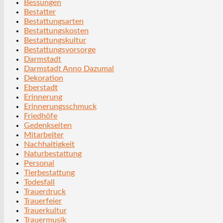
Bessungen
Bestatter
Bestattungsarten
Bestattungskosten
Bestattungskultur
Bestattungsvorsorge
Darmstadt
Darmstadt Anno Dazumal
Dekoration
Eberstadt
Erinnerung
Erinnerungsschmuck
Friedhöfe
Gedenkseiten
Mitarbeiter
Nachhaltigkeit
Naturbestattung
Personal
Tierbestattung
Todesfall
Trauerdruck
Trauerfeier
Trauerkultur
Trauermusik