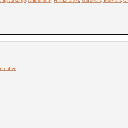
ungsvorsorge
,
Dokumente
,
Formalitäten
,
Sterbefall
,
Todesfall
,
Un
ernative