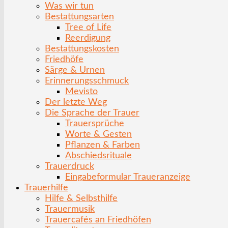
Was wir tun
Bestattungsarten
Tree of Life
Reerdigung
Bestattungskosten
Friedhöfe
Särge & Urnen
Erinnerungsschmuck
Mevisto
Der letzte Weg
Die Sprache der Trauer
Trauersprüche
Worte & Gesten
Pflanzen & Farben
Abschiedsrituale
Trauerdruck
Eingabeformular Traueranzeige
Trauerhilfe
Hilfe & Selbsthilfe
Trauermusik
Trauercafés an Friedhöfen