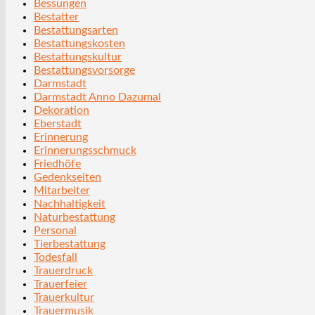
Bessungen
Bestatter
Bestattungsarten
Bestattungskosten
Bestattungskultur
Bestattungsvorsorge
Darmstadt
Darmstadt Anno Dazumal
Dekoration
Eberstadt
Erinnerung
Erinnerungsschmuck
Friedhöfe
Gedenkseiten
Mitarbeiter
Nachhaltigkeit
Naturbestattung
Personal
Tierbestattung
Todesfall
Trauerdruck
Trauerfeier
Trauerkultur
Trauermusik