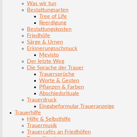
Was wir tun
Bestattungsarten
Tree of Life
Reerdigung
Bestattungskosten
Friedhöfe
Särge & Urnen
Erinnerungsschmuck
Mevisto
Der letzte Weg
Die Sprache der Trauer
Trauersprüche
Worte & Gesten
Pflanzen & Farben
Abschiedsrituale
Trauerdruck
Eingabeformular Traueranzeige
Trauerhilfe
Hilfe & Selbsthilfe
Trauermusik
Trauercafés an Friedhöfen