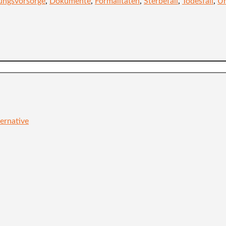
ungsvorsorge
,
Dokumente
,
Formalitäten
,
Sterbefall
,
Todesfall
,
Un
ernative