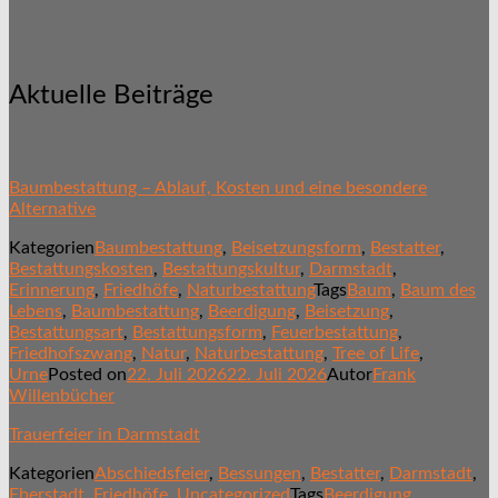
Aktuelle Beiträge
Baumbestattung – Ablauf, Kosten und eine besondere
Alternative
Kategorien
Baumbestattung
,
Beisetzungsform
,
Bestatter
,
Bestattungskosten
,
Bestattungskultur
,
Darmstadt
,
Erinnerung
,
Friedhöfe
,
Naturbestattung
Tags
Baum
,
Baum des
Lebens
,
Baumbestattung
,
Beerdigung
,
Beisetzung
,
Bestattungsart
,
Bestattungsform
,
Feuerbestattung
,
Friedhofszwang
,
Natur
,
Naturbestattung
,
Tree of Life
,
Urne
Posted on
22. Juli 2026
22. Juli 2026
Autor
Frank
Willenbücher
Trauerfeier in Darmstadt
Kategorien
Abschiedsfeier
,
Bessungen
,
Bestatter
,
Darmstadt
,
Eberstadt
,
Friedhöfe
,
Uncategorized
Tags
Beerdigung
,