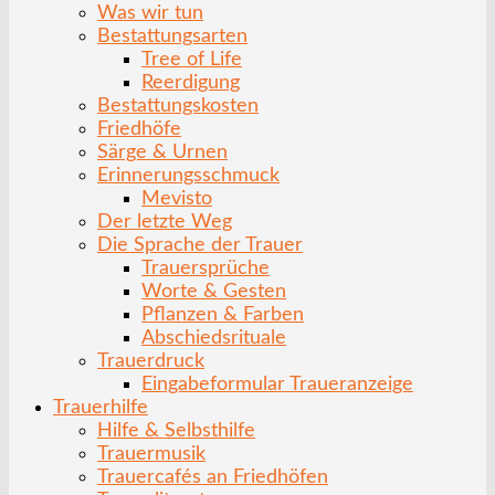
Was wir tun
Bestattungsarten
Tree of Life
Reerdigung
Bestattungskosten
Friedhöfe
Särge & Urnen
Erinnerungsschmuck
Mevisto
Der letzte Weg
Die Sprache der Trauer
Trauersprüche
Worte & Gesten
Pflanzen & Farben
Abschiedsrituale
Trauerdruck
Eingabeformular Traueranzeige
Trauerhilfe
Hilfe & Selbsthilfe
Trauermusik
Trauercafés an Friedhöfen