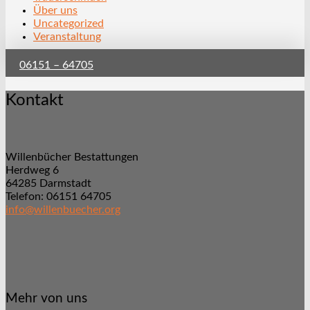
Über uns
Uncategorized
Veranstaltung
06151 – 64705
Kontakt
Willenbücher Bestattungen
Herdweg 6
64285 Darmstadt
Telefon: 06151 64705
info@willenbuecher.org
Mehr von uns