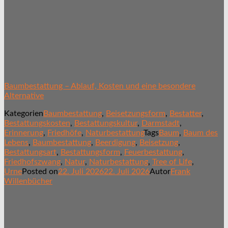
Baumbestattung – Ablauf, Kosten und eine besondere
Alternative
Kategorien
Baumbestattung
,
Beisetzungsform
,
Bestatter
,
Bestattungskosten
,
Bestattungskultur
,
Darmstadt
,
Erinnerung
,
Friedhöfe
,
Naturbestattung
Tags
Baum
,
Baum des
Lebens
,
Baumbestattung
,
Beerdigung
,
Beisetzung
,
Bestattungsart
,
Bestattungsform
,
Feuerbestattung
,
Friedhofszwang
,
Natur
,
Naturbestattung
,
Tree of Life
,
Urne
Posted on
22. Juli 2026
22. Juli 2026
Autor
Frank
Willenbücher