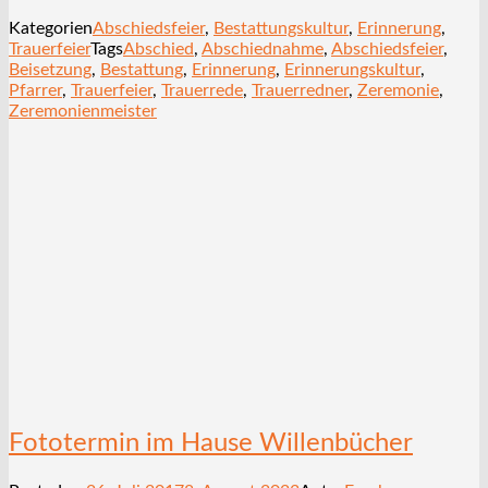
Kategorien
Abschiedsfeier
,
Bestattungskultur
,
Erinnerung
,
Trauerfeier
Tags
Abschied
,
Abschiednahme
,
Abschiedsfeier
,
Beisetzung
,
Bestattung
,
Erinnerung
,
Erinnerungskultur
,
Pfarrer
,
Trauerfeier
,
Trauerrede
,
Trauerredner
,
Zeremonie
,
Zeremonienmeister
Fototermin im Hause Willenbücher