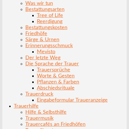
Was wir tun
Bestattungsarten
Tree of Life
Reerdigung
Bestattungskosten
Friedhöfe
Särge & Urnen
Erinnerungsschmuck
Mevisto
Der letzte Weg
Die Sprache der Trauer
Trauersprüche
Worte & Gesten
Pflanzen & Farben
Abschiedsrituale
Trauerdruck
Eingabeformular Traueranzeige
Trauerhilfe
Hilfe & Selbsthilfe
Trauermusik
Trauercafés an Friedhöfen