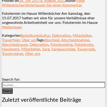
Posted on
26. Juli 2017
8. August 2023
Autor
Frank
Willenbücher
Hinterlassen Sie einen Kommentar
Fototermin im Hause Willenbücher Am Samstag, den
15.07.2017 hatten wir eine für unsere Verhältnisse eher
ungewohnte Arbeitseinheit vor uns: Fototermin im Hause
Weiterlesen
Kategorien
Bestattungskultur
,
Dekoration
,
Mitarbeiter
,
Trauerfeier
,
Über uns
Tags
Abschied
,
Abschiedsnahme
,
Abschiedsraum
,
Dekoration
,
Fotoshooting
,
Fototermin
,
Handwerk
,
Mitarbeiter
,
Sarg
,
Sargausschlag
,
Trauerrede
,
Trauerredner
,
Über uns
Search for:
Search
Zuletzt veröffentlichte Beiträge