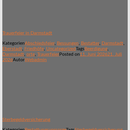
Trauerfeier in Darmstadt
Kategorien
Abschiedsfeier
,
Bessungen
,
Bestatter
,
Darmstadt
,
Eberstadt
,
Friedhöfe
,
Uncategorized
Tags
Beerdigung
,
Darmstadt
,
orte
,
Trauerfeier
Posted on
11. Juni 2026
21. Juli
2026
Autor
Webadmin
Sterbegeldversicherung
Kategorien
Bestattungsvorsorge
Tags
Sterbegeldversicherung
,