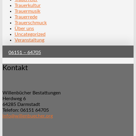
Trauerkultur
Trauermusik
Trauerrede
Trauerschmuck
Über uns
Uncategorized
Veranstaltung
06151 – 64705
Kontakt
Willenbücher Bestattungen
Herdweg 6
64285 Darmstadt
Telefon: 06151 64705
info@willenbuecher.org