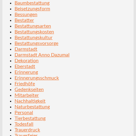
Baumbestattung
Beisetzungsform
Bessungen
Bestatter
Bestattungsarten
Bestattungskosten
Bestattungskultur
Bestattungsvorsorge
Darmstadt
Darmstadt Anno Dazumal
Dekoration
Eberstadt
Erinnerung
Erinnerungsschmuck
Friedhöfe
Gedenkseiten
Mitarbeiter
Nachhaltigkeit
Naturbestattung
Personal
Tierbestattung
Todesfall
Trauerdruck
Trauerfeier