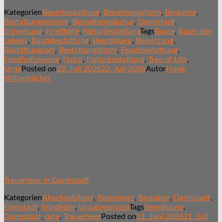
Kategorien
Baumbestattung
,
Beisetzungsform
,
Bestatter
,
Bestattungskosten
,
Bestattungskultur
,
Darmstadt
,
Erinnerung
,
Friedhöfe
,
Naturbestattung
Tags
Baum
,
Baum des
Lebens
,
Baumbestattung
,
Beerdigung
,
Beisetzung
,
Bestattungsart
,
Bestattungsform
,
Feuerbestattung
,
Friedhofszwang
,
Natur
,
Naturbestattung
,
Tree of Life
,
Urne
Posted on
22. Juli 2026
22. Juli 2026
Autor
Frank
Willenbücher
Trauerfeier in Darmstadt
Kategorien
Abschiedsfeier
,
Bessungen
,
Bestatter
,
Darmstadt
,
Eberstadt
,
Friedhöfe
,
Uncategorized
Tags
Beerdigung
,
Darmstadt
,
orte
,
Trauerfeier
Posted on
11. Juni 2026
21. Juli