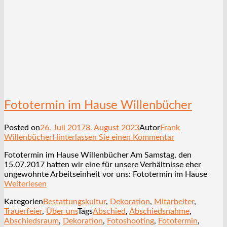
Fototermin im Hause Willenbücher
Posted on
26. Juli 2017
8. August 2023
Autor
Frank
Willenbücher
Hinterlassen Sie einen Kommentar
Fototermin im Hause Willenbücher Am Samstag, den
15.07.2017 hatten wir eine für unsere Verhältnisse eher
ungewohnte Arbeitseinheit vor uns: Fototermin im Hause
Weiterlesen
Kategorien
Bestattungskultur
,
Dekoration
,
Mitarbeiter
,
Trauerfeier
,
Über uns
Tags
Abschied
,
Abschiedsnahme
,
Abschiedsraum
,
Dekoration
,
Fotoshooting
,
Fototermin
,