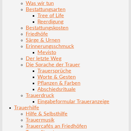
Was wir tun
Bestattungsarten
Tree of Life
Reerdigung
Bestattungskosten
Friedhöfe
Särge & Urnen
Erinnerungsschmuck
Mevisto
Der letzte Weg
Die Sprache der Trauer
Trauersprüche
Worte & Gesten
Pflanzen & Farben
Abschiedsrituale
Trauerdruck
Eingabeformular Traueranzeige
Trauerhilfe
Hilfe & Selbsthilfe
Trauermusik
Trauercafés an Friedhöfen