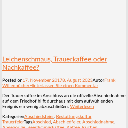
Leichenschmaus, Trauerkaffee oder
Nachkaffee?
Posted on
17. November 2017
8. August 2023
Autor
Frank
Willenbücher
Hinterlassen Sie einen Kommentar
Der Trauerkaffee im Anschluss an die offizelle Abschiednahme
auf dem Friedhof hilft durchaus mit dem aufwühlenden
Ereignis ein wenig abzuschließen.
Weiterlesen
Kategorien
Abschiedsfeier
,
Bestattungskultur
,
Trauerfeier
Tags
Abschied
,
Abschiedfeier
,
Abschiednahme
,
Angehörige
,
Beerdigungskaffee
,
Kaffee
,
Kuchen
,