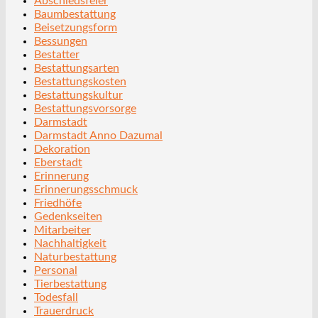
Abschiedsfeier
Baumbestattung
Beisetzungsform
Bessungen
Bestatter
Bestattungsarten
Bestattungskosten
Bestattungskultur
Bestattungsvorsorge
Darmstadt
Darmstadt Anno Dazumal
Dekoration
Eberstadt
Erinnerung
Erinnerungsschmuck
Friedhöfe
Gedenkseiten
Mitarbeiter
Nachhaltigkeit
Naturbestattung
Personal
Tierbestattung
Todesfall
Trauerdruck