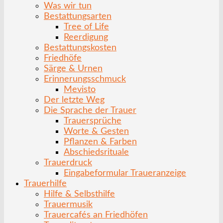
Was wir tun
Bestattungsarten
Tree of Life
Reerdigung
Bestattungskosten
Friedhöfe
Särge & Urnen
Erinnerungsschmuck
Mevisto
Der letzte Weg
Die Sprache der Trauer
Trauersprüche
Worte & Gesten
Pflanzen & Farben
Abschiedsrituale
Trauerdruck
Eingabeformular Traueranzeige
Trauerhilfe
Hilfe & Selbsthilfe
Trauermusik
Trauercafés an Friedhöfen