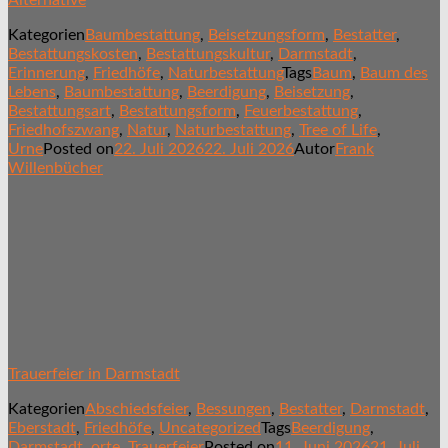
Kategorien
Baumbestattung
,
Beisetzungsform
,
Bestatter
,
Bestattungskosten
,
Bestattungskultur
,
Darmstadt
,
Erinnerung
,
Friedhöfe
,
Naturbestattung
Tags
Baum
,
Baum des
Lebens
,
Baumbestattung
,
Beerdigung
,
Beisetzung
,
Bestattungsart
,
Bestattungsform
,
Feuerbestattung
,
Friedhofszwang
,
Natur
,
Naturbestattung
,
Tree of Life
,
Urne
Posted on
22. Juli 2026
22. Juli 2026
Autor
Frank
Willenbücher
Trauerfeier in Darmstadt
Kategorien
Abschiedsfeier
,
Bessungen
,
Bestatter
,
Darmstadt
,
Eberstadt
,
Friedhöfe
,
Uncategorized
Tags
Beerdigung
,
Darmstadt
,
orte
,
Trauerfeier
Posted on
11. Juni 2026
21. Juli