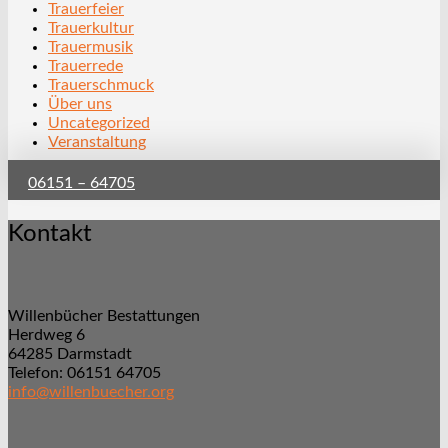
Trauerfeier
Trauerkultur
Trauermusik
Trauerrede
Trauerschmuck
Über uns
Uncategorized
Veranstaltung
06151 – 64705
Kontakt
Willenbücher Bestattungen
Herdweg 6
64285 Darmstadt
Telefon: 06151 64705
info@willenbuecher.org