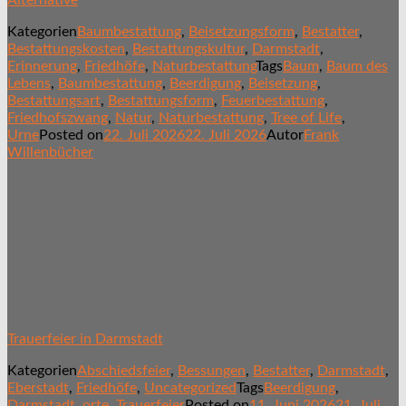
Kategorien
Baumbestattung
,
Beisetzungsform
,
Bestatter
,
Bestattungskosten
,
Bestattungskultur
,
Darmstadt
,
Erinnerung
,
Friedhöfe
,
Naturbestattung
Tags
Baum
,
Baum des
Lebens
,
Baumbestattung
,
Beerdigung
,
Beisetzung
,
Bestattungsart
,
Bestattungsform
,
Feuerbestattung
,
Friedhofszwang
,
Natur
,
Naturbestattung
,
Tree of Life
,
Urne
Posted on
22. Juli 2026
22. Juli 2026
Autor
Frank
Willenbücher
Trauerfeier in Darmstadt
Kategorien
Abschiedsfeier
,
Bessungen
,
Bestatter
,
Darmstadt
,
Eberstadt
,
Friedhöfe
,
Uncategorized
Tags
Beerdigung
,
Darmstadt
,
orte
,
Trauerfeier
Posted on
11. Juni 2026
21. Juli