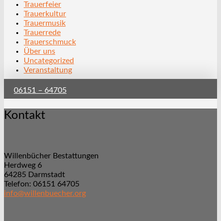
Trauerfeier
Trauerkultur
Trauermusik
Trauerrede
Trauerschmuck
Über uns
Uncategorized
Veranstaltung
06151 – 64705
Kontakt
Willenbücher Bestattungen
Herdweg 6
64285 Darmstadt
Telefon: 06151 64705
info@willenbuecher.org