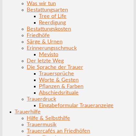
Was wir tun
Bestattungsarten
Tree of Life
Reerdigung
Bestattungskosten
Friedhöfe
Särge & Urnen
Erinnerungsschmuck
Mevisto
Der letzte Weg
Die Sprache der Trauer
Trauersprüche
Worte & Gesten
Pflanzen & Farben
Abschiedsrituale
Trauerdruck
Eingabeformular Traueranzeige
Trauerhilfe
Hilfe & Selbsthilfe
Trauermusik
Trauercafés an Friedhöfen