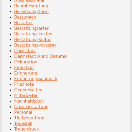
Abschiedsfeier
Baumbestattung
Beisetzungsform
Bessungen
Bestatter
Bestattungsarten
Bestattungskosten
Bestattungskultur
Bestattungsvorsorge
Darmstadt
Darmstadt Anno Dazumal
Dekoration
Eberstadt
Erinnerung
Erinnerungsschmuck
Friedhöfe
Gedenkseiten
Mitarbeiter
Nachhaltigkeit
Naturbestattung
Personal
Tierbestattung
Todesfall
Trauerdruck