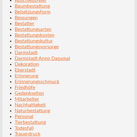
Abschiedsfeier
Baumbestattung
Beisetzungsform
Bessungen
Bestatter
Bestattungsarten
Bestattungskosten
Bestattungskultur
Bestattungsvorsorge
Darmstadt
Darmstadt Anno Dazumal
Dekoration
Eberstadt
Erinnerung
Erinnerungsschmuck
Friedhöfe
Gedenkseiten
Mitarbeiter
Nachhaltigkeit
Naturbestattung
Personal
Tierbestattung
Todesfall
Trauerdruck