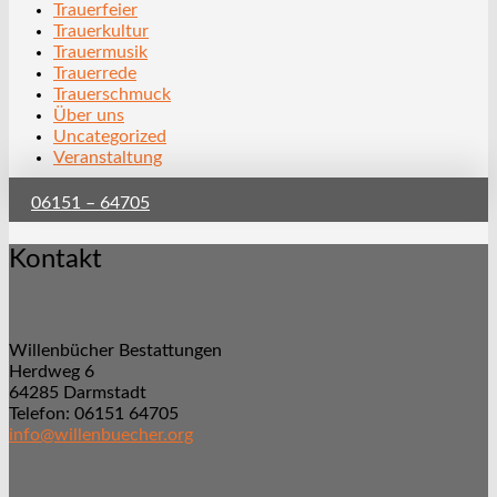
Trauerfeier
Trauerkultur
Trauermusik
Trauerrede
Trauerschmuck
Über uns
Uncategorized
Veranstaltung
06151 – 64705
Kontakt
Willenbücher Bestattungen
Herdweg 6
64285 Darmstadt
Telefon: 06151 64705
info@willenbuecher.org