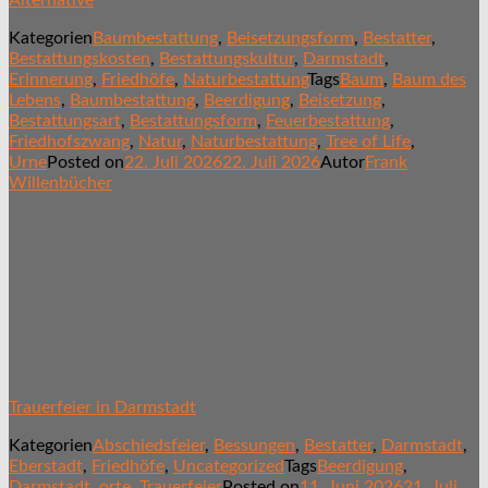
Kategorien
Baumbestattung
,
Beisetzungsform
,
Bestatter
,
Bestattungskosten
,
Bestattungskultur
,
Darmstadt
,
Erinnerung
,
Friedhöfe
,
Naturbestattung
Tags
Baum
,
Baum des
Lebens
,
Baumbestattung
,
Beerdigung
,
Beisetzung
,
Bestattungsart
,
Bestattungsform
,
Feuerbestattung
,
Friedhofszwang
,
Natur
,
Naturbestattung
,
Tree of Life
,
Urne
Posted on
22. Juli 2026
22. Juli 2026
Autor
Frank
Willenbücher
Trauerfeier in Darmstadt
Kategorien
Abschiedsfeier
,
Bessungen
,
Bestatter
,
Darmstadt
,
Eberstadt
,
Friedhöfe
,
Uncategorized
Tags
Beerdigung
,
Darmstadt
,
orte
,
Trauerfeier
Posted on
11. Juni 2026
21. Juli