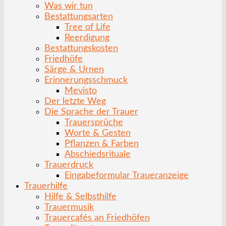
Was wir tun
Bestattungsarten
Tree of Life
Reerdigung
Bestattungskosten
Friedhöfe
Särge & Urnen
Erinnerungsschmuck
Mevisto
Der letzte Weg
Die Sprache der Trauer
Trauersprüche
Worte & Gesten
Pflanzen & Farben
Abschiedsrituale
Trauerdruck
Eingabeformular Traueranzeige
Trauerhilfe
Hilfe & Selbsthilfe
Trauermusik
Trauercafés an Friedhöfen