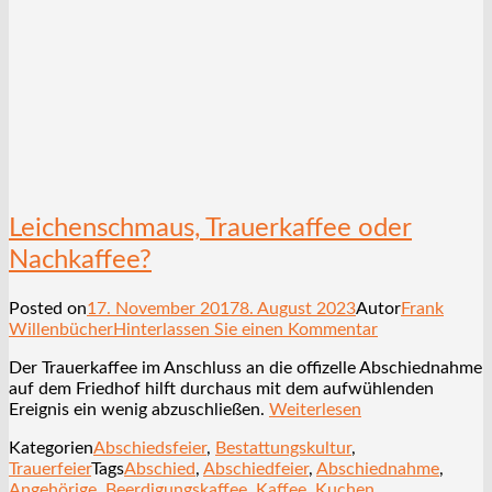
Leichenschmaus, Trauerkaffee oder
Nachkaffee?
Posted on
17. November 2017
8. August 2023
Autor
Frank
Willenbücher
Hinterlassen Sie einen Kommentar
Der Trauerkaffee im Anschluss an die offizelle Abschiednahme
auf dem Friedhof hilft durchaus mit dem aufwühlenden
Ereignis ein wenig abzuschließen.
Weiterlesen
Kategorien
Abschiedsfeier
,
Bestattungskultur
,
Trauerfeier
Tags
Abschied
,
Abschiedfeier
,
Abschiednahme
,
Angehörige
,
Beerdigungskaffee
,
Kaffee
,
Kuchen
,