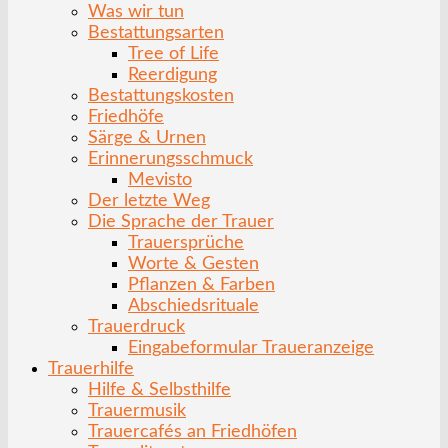
Was wir tun
Bestattungsarten
Tree of Life
Reerdigung
Bestattungskosten
Friedhöfe
Särge & Urnen
Erinnerungsschmuck
Mevisto
Der letzte Weg
Die Sprache der Trauer
Trauersprüche
Worte & Gesten
Pflanzen & Farben
Abschiedsrituale
Trauerdruck
Eingabeformular Traueranzeige
Trauerhilfe
Hilfe & Selbsthilfe
Trauermusik
Trauercafés an Friedhöfen