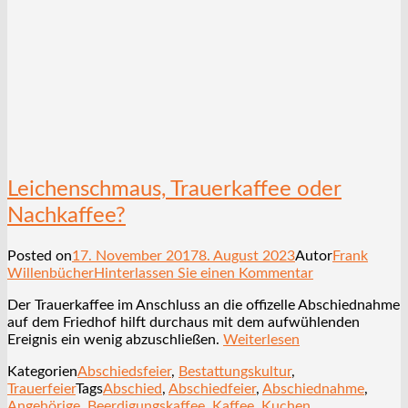
Leichenschmaus, Trauerkaffee oder
Nachkaffee?
Posted on
17. November 2017
8. August 2023
Autor
Frank
Willenbücher
Hinterlassen Sie einen Kommentar
Der Trauerkaffee im Anschluss an die offizelle Abschiednahme
auf dem Friedhof hilft durchaus mit dem aufwühlenden
Ereignis ein wenig abzuschließen.
Weiterlesen
Kategorien
Abschiedsfeier
,
Bestattungskultur
,
Trauerfeier
Tags
Abschied
,
Abschiedfeier
,
Abschiednahme
,
Angehörige
,
Beerdigungskaffee
,
Kaffee
,
Kuchen
,