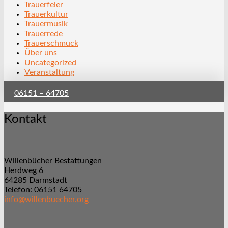
Trauerfeier
Trauerkultur
Trauermusik
Trauerrede
Trauerschmuck
Über uns
Uncategorized
Veranstaltung
06151 – 64705
Kontakt
Willenbücher Bestattungen
Herdweg 6
64285 Darmstadt
Telefon: 06151 64705
info@willenbuecher.org