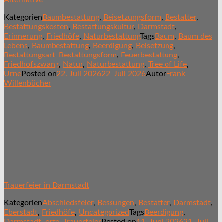
Kategorien
Baumbestattung
,
Beisetzungsform
,
Bestatter
,
Bestattungskosten
,
Bestattungskultur
,
Darmstadt
,
Erinnerung
,
Friedhöfe
,
Naturbestattung
Tags
Baum
,
Baum des
Lebens
,
Baumbestattung
,
Beerdigung
,
Beisetzung
,
Bestattungsart
,
Bestattungsform
,
Feuerbestattung
,
Friedhofszwang
,
Natur
,
Naturbestattung
,
Tree of Life
,
Urne
Posted on
22. Juli 2026
22. Juli 2026
Autor
Frank
Willenbücher
Trauerfeier in Darmstadt
Kategorien
Abschiedsfeier
,
Bessungen
,
Bestatter
,
Darmstadt
,
Eberstadt
,
Friedhöfe
,
Uncategorized
Tags
Beerdigung
,
Darmstadt
,
orte
,
Trauerfeier
Posted on
11. Juni 2026
21. Juli