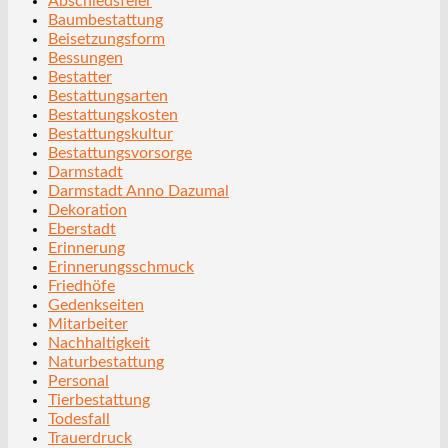
Abschiedsfeier
Baumbestattung
Beisetzungsform
Bessungen
Bestatter
Bestattungsarten
Bestattungskosten
Bestattungskultur
Bestattungsvorsorge
Darmstadt
Darmstadt Anno Dazumal
Dekoration
Eberstadt
Erinnerung
Erinnerungsschmuck
Friedhöfe
Gedenkseiten
Mitarbeiter
Nachhaltigkeit
Naturbestattung
Personal
Tierbestattung
Todesfall
Trauerdruck