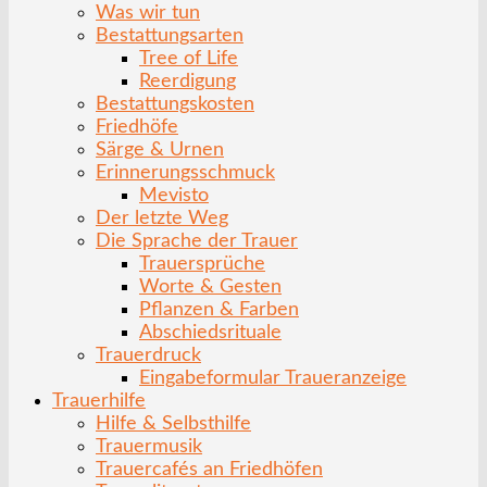
Was wir tun
Bestattungsarten
Tree of Life
Reerdigung
Bestattungskosten
Friedhöfe
Särge & Urnen
Erinnerungsschmuck
Mevisto
Der letzte Weg
Die Sprache der Trauer
Trauersprüche
Worte & Gesten
Pflanzen & Farben
Abschiedsrituale
Trauerdruck
Eingabeformular Traueranzeige
Trauerhilfe
Hilfe & Selbsthilfe
Trauermusik
Trauercafés an Friedhöfen