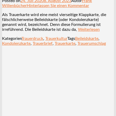
Posted on
24. Juli 2020
8. August 2023
Autor
Frank
Willenbücher
Hinterlassen Sie einen Kommentar
Als Trauerkarte wird eine meist vierseitige Klappkarte, die
fälschlicherweise Beileidskarte (oder Kondolenzkarte)
genannt wird, bezeichnet. Denn diese Formulierung ist
irreführend. Die Beileidskarte ist dazu da,
Weiterlesen
Kategorien
Trauerdruck
,
Trauerkultur
Tags
Beileidskarte
,
Kondolenzkarte
,
Trauerbrief
,
Trauerkarte
,
Trauerumschlag