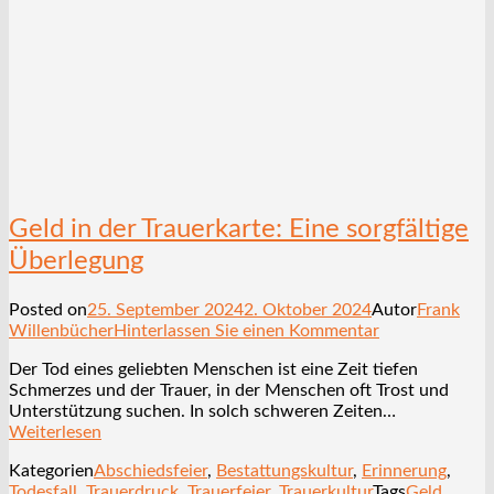
Geld in der Trauerkarte: Eine sorgfältige
Überlegung
Posted on
25. September 2024
2. Oktober 2024
Autor
Frank
Willenbücher
Hinterlassen Sie einen Kommentar
Der Tod eines geliebten Menschen ist eine Zeit tiefen
Schmerzes und der Trauer, in der Menschen oft Trost und
Unterstützung suchen. In solch schweren Zeiten…
Weiterlesen
Kategorien
Abschiedsfeier
,
Bestattungskultur
,
Erinnerung
,
Todesfall
,
Trauerdruck
,
Trauerfeier
,
Trauerkultur
Tags
Geld
,