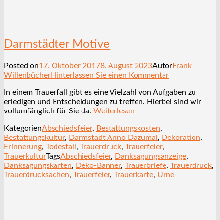
Darmstädter Motive
Posted on
17. Oktober 2017
8. August 2023
Autor
Frank
Willenbücher
Hinterlassen Sie einen Kommentar
In einem Trauerfall gibt es eine Vielzahl von Aufgaben zu
erledigen und Entscheidungen zu treffen. Hierbei sind wir
vollumfänglich für Sie da.
Weiterlesen
Kategorien
Abschiedsfeier
,
Bestattungskosten
,
Bestattungskultur
,
Darmstadt Anno Dazumal
,
Dekoration
,
Erinnerung
,
Todesfall
,
Trauerdruck
,
Trauerfeier
,
Trauerkultur
Tags
Abschiedsfeier
,
Danksagungsanzeige
,
Danksagungskarten
,
Deko-Banner
,
Trauerbriefe
,
Trauerdruck
,
Trauerdrucksachen
,
Trauerfeier
,
Trauerkarte
,
Urne