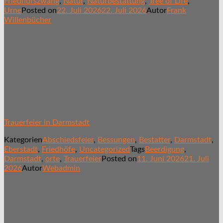
Friedhofszwang
,
Natur
,
Naturbestattung
,
Tree of Life
,
Urne
Posted on
22. Juli 2026
22. Juli 2026
Autor
Frank
Willenbücher
Trauerfeier in Darmstadt
Kategorien
Abschiedsfeier
,
Bessungen
,
Bestatter
,
Darmstadt
,
Eberstadt
,
Friedhöfe
,
Uncategorized
Tags
Beerdigung
,
Darmstadt
,
orte
,
Trauerfeier
Posted on
11. Juni 2026
21. Juli
2026
Autor
Webadmin