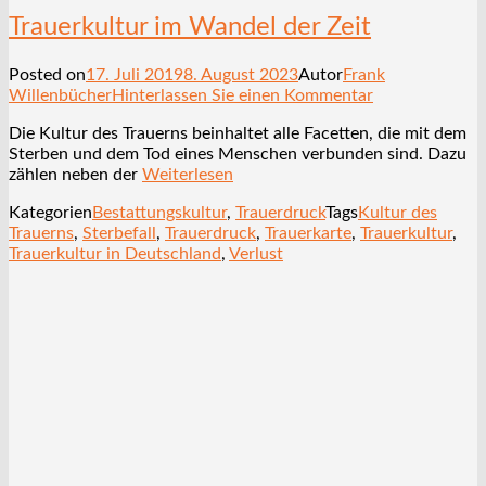
Trauerkultur im Wandel der Zeit
Posted on
17. Juli 2019
8. August 2023
Autor
Frank
Willenbücher
Hinterlassen Sie einen Kommentar
Die Kultur des Trauerns beinhaltet alle Facetten, die mit dem
Sterben und dem Tod eines Menschen verbunden sind. Dazu
zählen neben der
Weiterlesen
Kategorien
Bestattungskultur
,
Trauerdruck
Tags
Kultur des
Trauerns
,
Sterbefall
,
Trauerdruck
,
Trauerkarte
,
Trauerkultur
,
Trauerkultur in Deutschland
,
Verlust