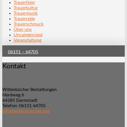
Trauerfeier
Trauerkultur
Trauermusik
Trauerrede
Trauerschmuck
Über uns
Uncategorized
Veranstaltung
06151 – 64705
Kontakt
Willenbücher Bestattungen
Herdweg 6
64285 Darmstadt
Telefon: 06151 64705
info@willenbuecher.org