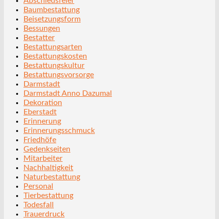
Abschiedsfeier
Baumbestattung
Beisetzungsform
Bessungen
Bestatter
Bestattungsarten
Bestattungskosten
Bestattungskultur
Bestattungsvorsorge
Darmstadt
Darmstadt Anno Dazumal
Dekoration
Eberstadt
Erinnerung
Erinnerungsschmuck
Friedhöfe
Gedenkseiten
Mitarbeiter
Nachhaltigkeit
Naturbestattung
Personal
Tierbestattung
Todesfall
Trauerdruck