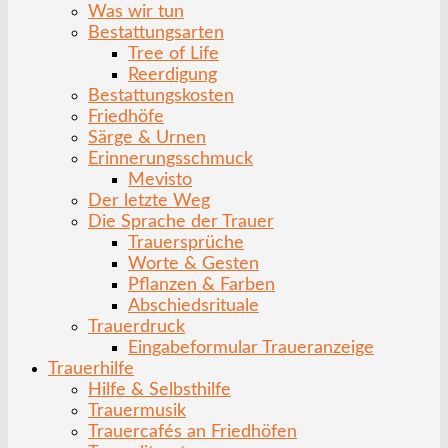
Was wir tun
Bestattungsarten
Tree of Life
Reerdigung
Bestattungskosten
Friedhöfe
Särge & Urnen
Erinnerungsschmuck
Mevisto
Der letzte Weg
Die Sprache der Trauer
Trauersprüche
Worte & Gesten
Pflanzen & Farben
Abschiedsrituale
Trauerdruck
Eingabeformular Traueranzeige
Trauerhilfe
Hilfe & Selbsthilfe
Trauermusik
Trauercafés an Friedhöfen