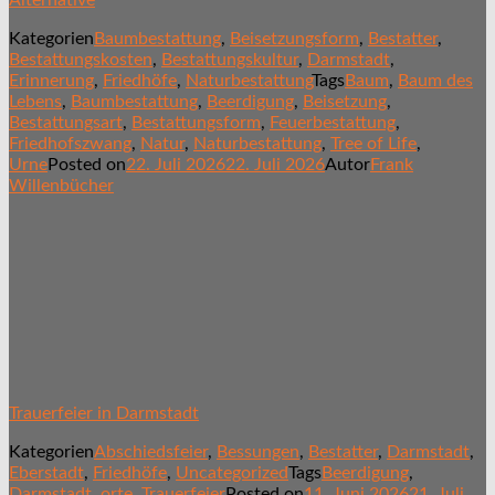
Kategorien
Baumbestattung
,
Beisetzungsform
,
Bestatter
,
Bestattungskosten
,
Bestattungskultur
,
Darmstadt
,
Erinnerung
,
Friedhöfe
,
Naturbestattung
Tags
Baum
,
Baum des
Lebens
,
Baumbestattung
,
Beerdigung
,
Beisetzung
,
Bestattungsart
,
Bestattungsform
,
Feuerbestattung
,
Friedhofszwang
,
Natur
,
Naturbestattung
,
Tree of Life
,
Urne
Posted on
22. Juli 2026
22. Juli 2026
Autor
Frank
Willenbücher
Trauerfeier in Darmstadt
Kategorien
Abschiedsfeier
,
Bessungen
,
Bestatter
,
Darmstadt
,
Eberstadt
,
Friedhöfe
,
Uncategorized
Tags
Beerdigung
,
Darmstadt
,
orte
,
Trauerfeier
Posted on
11. Juni 2026
21. Juli