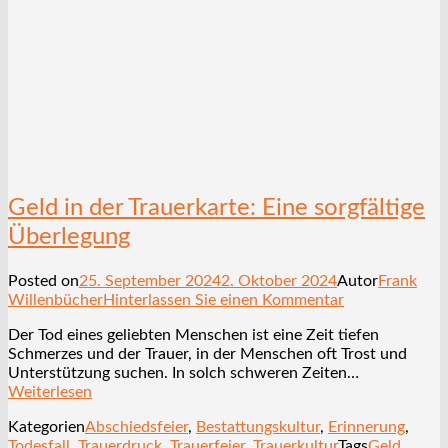
Geld in der Trauerkarte: Eine sorgfältige
Überlegung
Posted on
25. September 2024
2. Oktober 2024
Autor
Frank
Willenbücher
Hinterlassen Sie einen Kommentar
Der Tod eines geliebten Menschen ist eine Zeit tiefen
Schmerzes und der Trauer, in der Menschen oft Trost und
Unterstützung suchen. In solch schweren Zeiten…
Weiterlesen
Kategorien
Abschiedsfeier
,
Bestattungskultur
,
Erinnerung
,
Todesfall
,
Trauerdruck
,
Trauerfeier
,
Trauerkultur
Tags
Geld
,