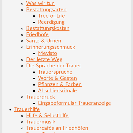
Was wir tun
Bestattungsarten
Tree of Life
Reerdigung
Bestattungskosten
Friedhöfe
Särge & Urnen
Erinnerungsschmuck
Mevisto
Der letzte Weg
Die Sprache der Trauer
Trauersprüche
Worte & Gesten
Pflanzen & Farben
Abschiedsrituale
Trauerdruck
Eingabeformular Traueranzeige
Trauerhilfe
Hilfe & Selbsthilfe
Trauermusik
Trauercafés an Friedhöfen