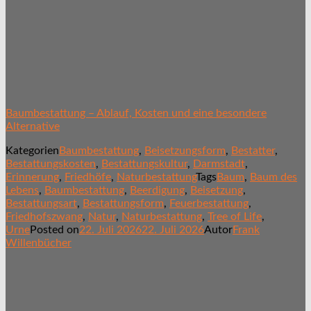
Baumbestattung – Ablauf, Kosten und eine besondere
Alternative
Kategorien
Baumbestattung
,
Beisetzungsform
,
Bestatter
,
Bestattungskosten
,
Bestattungskultur
,
Darmstadt
,
Erinnerung
,
Friedhöfe
,
Naturbestattung
Tags
Baum
,
Baum des
Lebens
,
Baumbestattung
,
Beerdigung
,
Beisetzung
,
Bestattungsart
,
Bestattungsform
,
Feuerbestattung
,
Friedhofszwang
,
Natur
,
Naturbestattung
,
Tree of Life
,
Urne
Posted on
22. Juli 2026
22. Juli 2026
Autor
Frank
Willenbücher