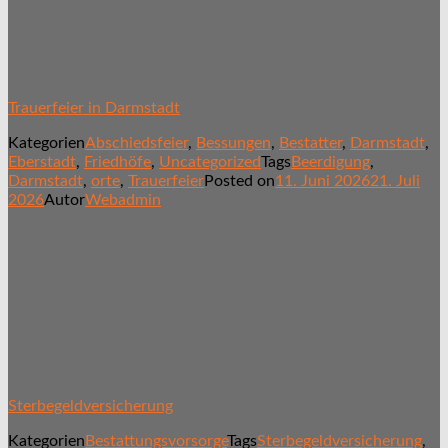
Trauerfeier in Darmstadt
Kategorien
Abschiedsfeier
,
Bessungen
,
Bestatter
,
Darmstadt
,
Eberstadt
,
Friedhöfe
,
Uncategorized
Tags
Beerdigung
,
Darmstadt
,
orte
,
Trauerfeier
Posted on
11. Juni 2026
21. Juli
2026
Autor
Webadmin
Sterbegeldversicherung
Kategorien
Bestattungsvorsorge
Tags
Sterbegeldversicherung
,