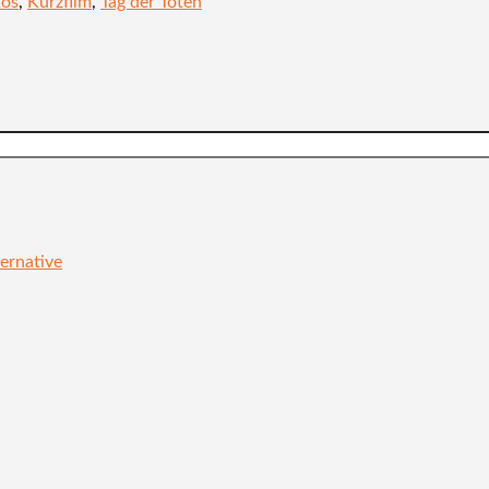
tos
,
Kurzfilm
,
Tag der Toten
ernative