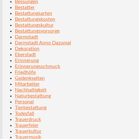
Bessungen
Bestatter
Bestattungsarten
Bestattungskosten
Bestattungskultur
Bestattungsvorsorge
Darmstadt
Darmstadt Anno Dazumal
Dekoration
Eberstadt
Erinnerung
Erinnerungsschmuck
Friedhöfe
Gedenkseiten
Mitarbeiter
Nachhaltigkeit
Naturbestattung
Personal
Tierbestattung
Todesfall
Trauerdruck
Trauerfeier
Trauerkultur
Trauermusik