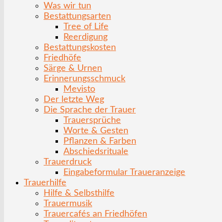
Was wir tun
Bestattungsarten
Tree of Life
Reerdigung
Bestattungskosten
Friedhöfe
Särge & Urnen
Erinnerungsschmuck
Mevisto
Der letzte Weg
Die Sprache der Trauer
Trauersprüche
Worte & Gesten
Pflanzen & Farben
Abschiedsrituale
Trauerdruck
Eingabeformular Traueranzeige
Trauerhilfe
Hilfe & Selbsthilfe
Trauermusik
Trauercafés an Friedhöfen