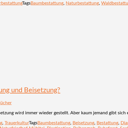
rbestattung
Tags
Baumbestattung
,
Naturbestattung
,
Waldbestatt
tung und Beisetzung?
bücher
tzung wird immer wieder gestellt. Aber kaum jemand gibt sich 
ng
,
Trauerkultur
Tags
Baumbestattung
,
Beisetzung
,
Bestattung
,
Dia