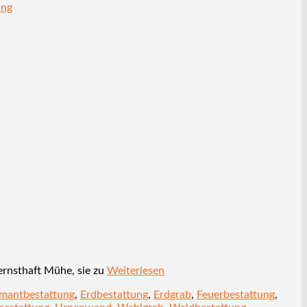
ung
ernsthaft Mühe, sie zu
Weiterlesen
mantbestattung
,
Erdbestattung
,
Erdgrab
,
Feuerbestattung
,