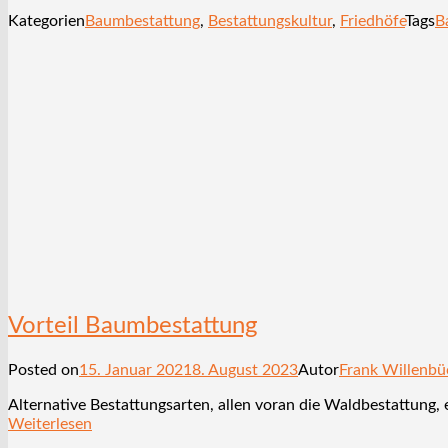
Kategorien
Baumbestattung
,
Bestattungskultur
,
Friedhöfe
Tags
B
Vorteil Baumbestattung
Posted on
15. Januar 2021
8. August 2023
Autor
Frank Willenbü
Alternative Bestattungsarten, allen voran die Waldbestattung,
Weiterlesen