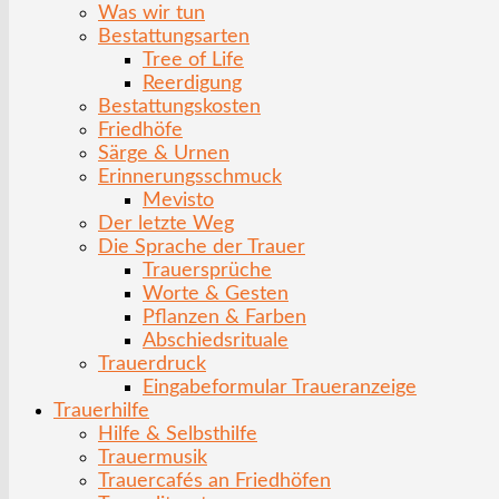
Was wir tun
Bestattungsarten
Tree of Life
Reerdigung
Bestattungskosten
Friedhöfe
Särge & Urnen
Erinnerungsschmuck
Mevisto
Der letzte Weg
Die Sprache der Trauer
Trauersprüche
Worte & Gesten
Pflanzen & Farben
Abschiedsrituale
Trauerdruck
Eingabeformular Traueranzeige
Trauerhilfe
Hilfe & Selbsthilfe
Trauermusik
Trauercafés an Friedhöfen