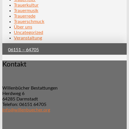
Trauerkultur
Trauermusik
Trauerrede
Trauerschmuck
Über uns
Uncategorized
Veranstaltung
06151 – 64705
Kontakt
Willenbücher Bestattungen
Herdweg 6
64285 Darmstadt
Telefon: 06151 64705
info@willenbuecher.org