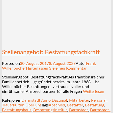
Stellenangebot: Bestattungsfachkraft
Posted on
30. August 2017
8. August 2023
Autor
Frank
Willenbücher
Hinterlassen Sie einen Kommentar
Stellenangebot: Bestattungsfachkraft Als traditionsreicher
Familienbetrieb – gegründet bereits im Jahre 1868 – ist
Willenbücher Bestattungen vertrauensvoller und
einfühlsamer Ansprechpartner für alle Fragen
Weiterlesen
Kategorien
Darmstadt Anno Dazumal
,
Mitarbeiter
,
Personal
,
Trauerkultur
,
Über uns
Tags
Abschied
,
Bestatter
,
Bestattung
,
Bestattungshaus
,
Bestattungsinstitut
,
Darmstadt
,
Darmstadt-