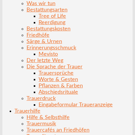
Was wir tun
Bestattungsarten
Tree of Life
Reerdigung
Bestattungskosten
Friedhöfe
Särge & Urnen
Erinnerungsschmuck
Mevisto
Der letzte Weg
Die Sprache der Trauer
Trauersprüche
Worte & Gesten
Pflanzen & Farben
Abschiedsrituale
Trauerdruck
Eingabeformular Traueranzeige
Trauerhilfe
Hilfe & Selbsthilfe
Trauermusik
Trauercafés an Friedhöfen