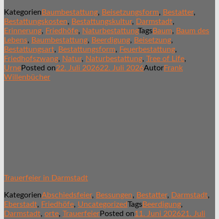
Kategorien
Baumbestattung
,
Beisetzungsform
,
Bestatter
,
Bestattungskosten
,
Bestattungskultur
,
Darmstadt
,
Erinnerung
,
Friedhöfe
,
Naturbestattung
Tags
Baum
,
Baum des
Lebens
,
Baumbestattung
,
Beerdigung
,
Beisetzung
,
Bestattungsart
,
Bestattungsform
,
Feuerbestattung
,
Friedhofszwang
,
Natur
,
Naturbestattung
,
Tree of Life
,
Urne
Posted on
22. Juli 2026
22. Juli 2026
Autor
Frank
Willenbücher
Trauerfeier in Darmstadt
Kategorien
Abschiedsfeier
,
Bessungen
,
Bestatter
,
Darmstadt
,
Eberstadt
,
Friedhöfe
,
Uncategorized
Tags
Beerdigung
,
Darmstadt
,
orte
,
Trauerfeier
Posted on
11. Juni 2026
21. Juli