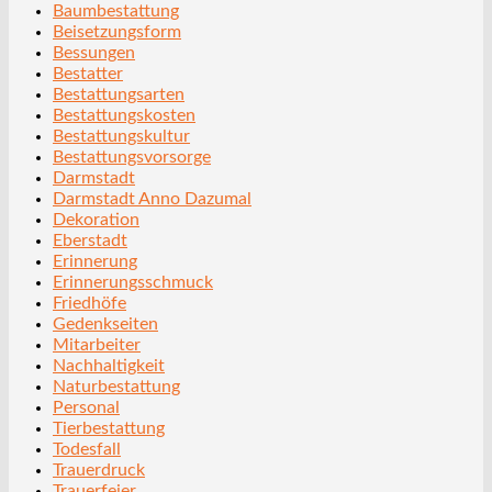
Baumbestattung
Beisetzungsform
Bessungen
Bestatter
Bestattungsarten
Bestattungskosten
Bestattungskultur
Bestattungsvorsorge
Darmstadt
Darmstadt Anno Dazumal
Dekoration
Eberstadt
Erinnerung
Erinnerungsschmuck
Friedhöfe
Gedenkseiten
Mitarbeiter
Nachhaltigkeit
Naturbestattung
Personal
Tierbestattung
Todesfall
Trauerdruck
Trauerfeier