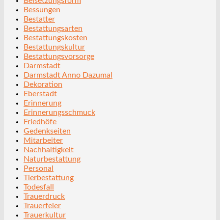
Beisetzungsform
Bessungen
Bestatter
Bestattungsarten
Bestattungskosten
Bestattungskultur
Bestattungsvorsorge
Darmstadt
Darmstadt Anno Dazumal
Dekoration
Eberstadt
Erinnerung
Erinnerungsschmuck
Friedhöfe
Gedenkseiten
Mitarbeiter
Nachhaltigkeit
Naturbestattung
Personal
Tierbestattung
Todesfall
Trauerdruck
Trauerfeier
Trauerkultur