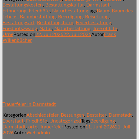
Bestattungskosten
,
Bestattungskultur
,
Darmstadt
,
Erinnerung
,
Friedhöfe
,
Naturbestattung
Tags
Baum
,
Baum des
Lebens
,
Baumbestattung
,
Beerdigung
,
Beisetzung
,
Bestattungsart
,
Bestattungsform
,
Feuerbestattung
,
Friedhofszwang
,
Natur
,
Naturbestattung
,
Tree of Life
,
Urne
Posted on
22. Juli 2026
22. Juli 2026
Autor
Frank
Willenbücher
Trauerfeier in Darmstadt
Kategorien
Abschiedsfeier
,
Bessungen
,
Bestatter
,
Darmstadt
,
Eberstadt
,
Friedhöfe
,
Uncategorized
Tags
Beerdigung
,
Darmstadt
,
orte
,
Trauerfeier
Posted on
11. Juni 2026
21. Juli
2026
Autor
Webadmin