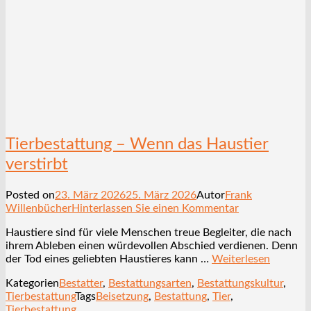
Tierbestattung – Wenn das Haustier
verstirbt
Posted on
23. März 2026
25. März 2026
Autor
Frank
Willenbücher
Hinterlassen Sie einen Kommentar
Haustiere sind für viele Menschen treue Begleiter, die nach
ihrem Ableben einen würdevollen Abschied verdienen. Denn
der Tod eines geliebten Haustieres kann …
Weiterlesen
Kategorien
Bestatter
,
Bestattungsarten
,
Bestattungskultur
,
Tierbestattung
Tags
Beisetzung
,
Bestattung
,
Tier
,
Tierbestattung