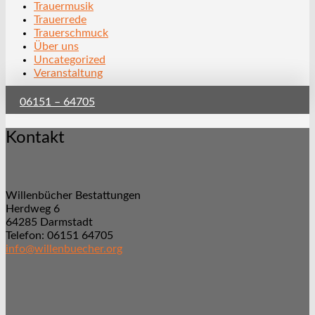
Trauermusik
Trauerrede
Trauerschmuck
Über uns
Uncategorized
Veranstaltung
06151 – 64705
Kontakt
Willenbücher Bestattungen
Herdweg 6
64285 Darmstadt
Telefon: 06151 64705
info@willenbuecher.org