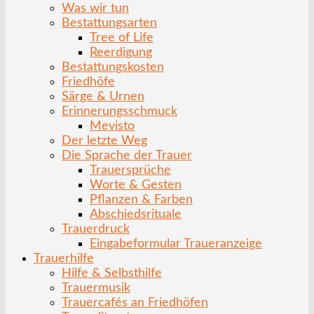
Was wir tun
Bestattungsarten
Tree of Life
Reerdigung
Bestattungskosten
Friedhöfe
Särge & Urnen
Erinnerungsschmuck
Mevisto
Der letzte Weg
Die Sprache der Trauer
Trauersprüche
Worte & Gesten
Pflanzen & Farben
Abschiedsrituale
Trauerdruck
Eingabeformular Traueranzeige
Trauerhilfe
Hilfe & Selbsthilfe
Trauermusik
Trauercafés an Friedhöfen