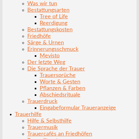
Was wir tun
Bestattungsarten
Tree of Life
Reerdigung
Bestattungskosten
Friedhöfe
Särge & Urnen
Erinnerungsschmuck
Mevisto
Der letzte Weg
Die Sprache der Trauer
Trauersprüche
Worte & Gesten
Pflanzen & Farben
Abschiedsrituale
Trauerdruck
Eingabeformular Traueranzeige
Trauerhilfe
Hilfe & Selbsthilfe
Trauermusik
Trauercafés an Friedhöfen