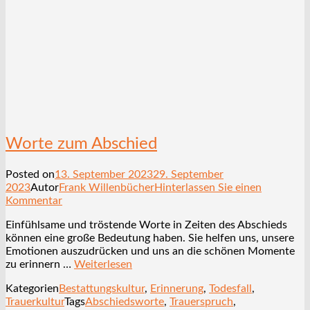
Worte zum Abschied
Posted on
13. September 2023
29. September
2023
Autor
Frank Willenbücher
Hinterlassen Sie einen
Kommentar
Einfühlsame und tröstende Worte in Zeiten des Abschieds
können eine große Bedeutung haben. Sie helfen uns, unsere
Emotionen auszudrücken und uns an die schönen Momente
zu erinnern …
Weiterlesen
Kategorien
Bestattungskultur
,
Erinnerung
,
Todesfall
,
Trauerkultur
Tags
Abschiedsworte
,
Trauerspruch
,