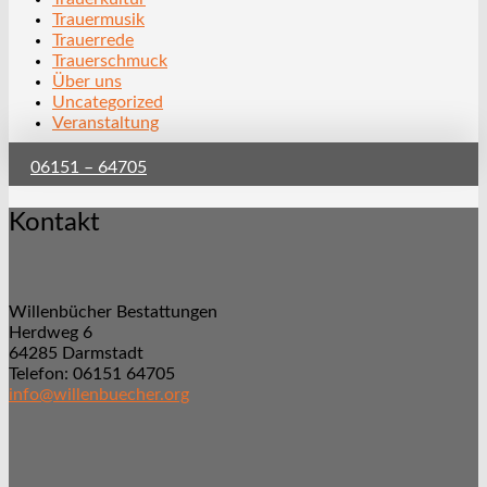
Trauermusik
Trauerrede
Trauerschmuck
Über uns
Uncategorized
Veranstaltung
06151 – 64705
Kontakt
Willenbücher Bestattungen
Herdweg 6
64285 Darmstadt
Telefon: 06151 64705
info@willenbuecher.org