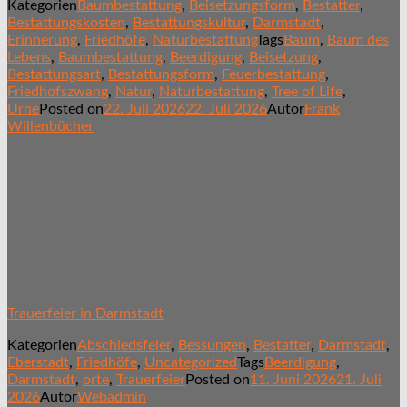
Kategorien
Baumbestattung
,
Beisetzungsform
,
Bestatter
,
Bestattungskosten
,
Bestattungskultur
,
Darmstadt
,
Erinnerung
,
Friedhöfe
,
Naturbestattung
Tags
Baum
,
Baum des
Lebens
,
Baumbestattung
,
Beerdigung
,
Beisetzung
,
Bestattungsart
,
Bestattungsform
,
Feuerbestattung
,
Friedhofszwang
,
Natur
,
Naturbestattung
,
Tree of Life
,
Urne
Posted on
22. Juli 2026
22. Juli 2026
Autor
Frank
Willenbücher
Trauerfeier in Darmstadt
Kategorien
Abschiedsfeier
,
Bessungen
,
Bestatter
,
Darmstadt
,
Eberstadt
,
Friedhöfe
,
Uncategorized
Tags
Beerdigung
,
Darmstadt
,
orte
,
Trauerfeier
Posted on
11. Juni 2026
21. Juli
2026
Autor
Webadmin