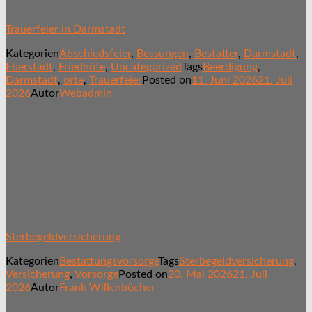
Trauerfeier in Darmstadt
Kategorien
Abschiedsfeier
,
Bessungen
,
Bestatter
,
Darmstadt
,
Eberstadt
,
Friedhöfe
,
Uncategorized
Tags
Beerdigung
,
Darmstadt
,
orte
,
Trauerfeier
Posted on
11. Juni 2026
21. Juli
2026
Autor
Webadmin
Sterbegeldversicherung
Kategorien
Bestattungsvorsorge
Tags
Sterbegeldversicherung
,
Versicherung
,
Vorsorge
Posted on
20. Mai 2026
21. Juli
2026
Autor
Frank Willenbücher