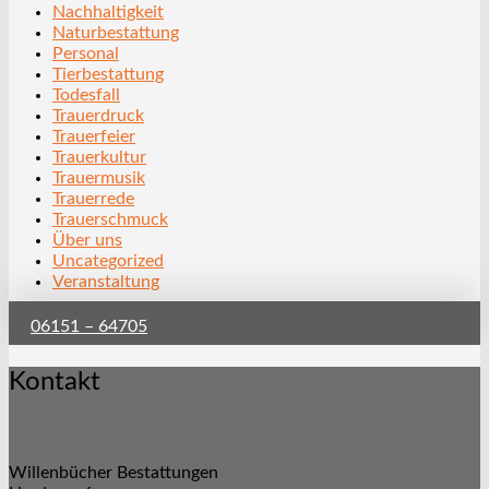
Nachhaltigkeit
Naturbestattung
Personal
Tierbestattung
Todesfall
Trauerdruck
Trauerfeier
Trauerkultur
Trauermusik
Trauerrede
Trauerschmuck
Über uns
Uncategorized
Veranstaltung
06151 – 64705
Kontakt
Willenbücher Bestattungen