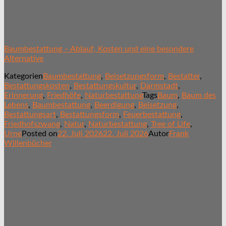
Baumbestattung – Ablauf, Kosten und eine besondere
Alternative
Kategorien
Baumbestattung
,
Beisetzungsform
,
Bestatter
,
Bestattungskosten
,
Bestattungskultur
,
Darmstadt
,
Erinnerung
,
Friedhöfe
,
Naturbestattung
Tags
Baum
,
Baum des
Lebens
,
Baumbestattung
,
Beerdigung
,
Beisetzung
,
Bestattungsart
,
Bestattungsform
,
Feuerbestattung
,
Friedhofszwang
,
Natur
,
Naturbestattung
,
Tree of Life
,
Urne
Posted on
22. Juli 2026
22. Juli 2026
Autor
Frank
Willenbücher