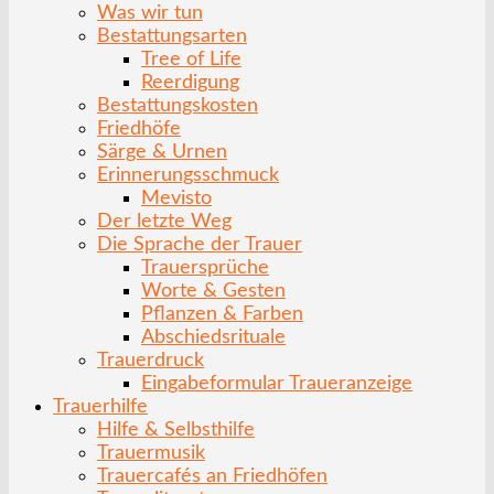
Was wir tun
Bestattungsarten
Tree of Life
Reerdigung
Bestattungskosten
Friedhöfe
Särge & Urnen
Erinnerungsschmuck
Mevisto
Der letzte Weg
Die Sprache der Trauer
Trauersprüche
Worte & Gesten
Pflanzen & Farben
Abschiedsrituale
Trauerdruck
Eingabeformular Traueranzeige
Trauerhilfe
Hilfe & Selbsthilfe
Trauermusik
Trauercafés an Friedhöfen