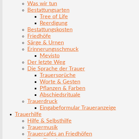
Was wir tun
Bestattungsarten
Tree of Life
Reerdigung
Bestattungskosten
Friedhöfe
Särge & Urnen
Erinnerungsschmuck
Mevisto
Der letzte Weg
Die Sprache der Trauer
Trauersprüche
Worte & Gesten
Pflanzen & Farben
Abschiedsrituale
Trauerdruck
Eingabeformular Traueranzeige
Trauerhilfe
Hilfe & Selbsthilfe
Trauermusik
Trauercafés an Friedhöfen