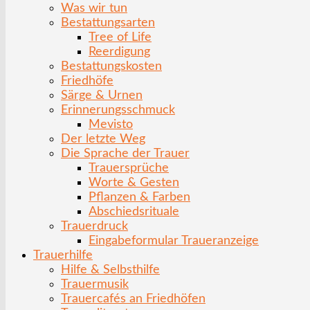
Was wir tun
Bestattungsarten
Tree of Life
Reerdigung
Bestattungskosten
Friedhöfe
Särge & Urnen
Erinnerungsschmuck
Mevisto
Der letzte Weg
Die Sprache der Trauer
Trauersprüche
Worte & Gesten
Pflanzen & Farben
Abschiedsrituale
Trauerdruck
Eingabeformular Traueranzeige
Trauerhilfe
Hilfe & Selbsthilfe
Trauermusik
Trauercafés an Friedhöfen