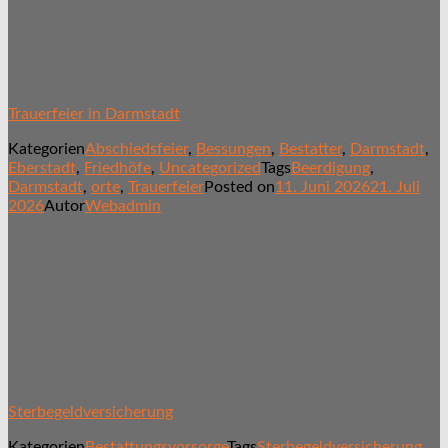
Trauerfeier in Darmstadt
Kategorien
Abschiedsfeier
,
Bessungen
,
Bestatter
,
Darmstadt
,
Eberstadt
,
Friedhöfe
,
Uncategorized
Tags
Beerdigung
,
Darmstadt
,
orte
,
Trauerfeier
Posted on
11. Juni 2026
21. Juli
2026
Autor
Webadmin
Sterbegeldversicherung
Kategorien
Bestattungsvorsorge
Tags
Sterbegeldversicherung
,