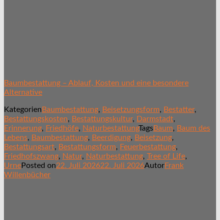
Baumbestattung – Ablauf, Kosten und eine besondere
Alternative
Kategorien
Baumbestattung
,
Beisetzungsform
,
Bestatter
,
Bestattungskosten
,
Bestattungskultur
,
Darmstadt
,
Erinnerung
,
Friedhöfe
,
Naturbestattung
Tags
Baum
,
Baum des
Lebens
,
Baumbestattung
,
Beerdigung
,
Beisetzung
,
Bestattungsart
,
Bestattungsform
,
Feuerbestattung
,
Friedhofszwang
,
Natur
,
Naturbestattung
,
Tree of Life
,
Urne
Posted on
22. Juli 2026
22. Juli 2026
Autor
Frank
Willenbücher