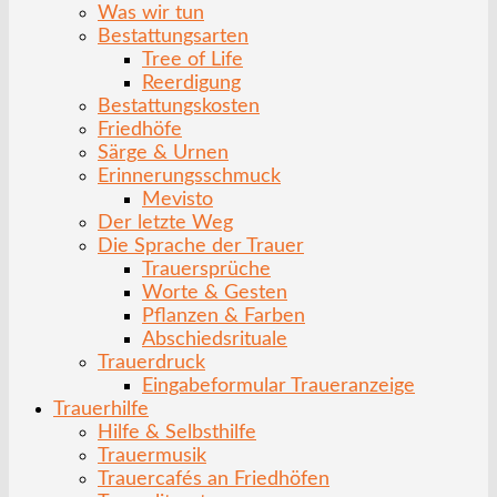
Was wir tun
Bestattungsarten
Tree of Life
Reerdigung
Bestattungskosten
Friedhöfe
Särge & Urnen
Erinnerungsschmuck
Mevisto
Der letzte Weg
Die Sprache der Trauer
Trauersprüche
Worte & Gesten
Pflanzen & Farben
Abschiedsrituale
Trauerdruck
Eingabeformular Traueranzeige
Trauerhilfe
Hilfe & Selbsthilfe
Trauermusik
Trauercafés an Friedhöfen