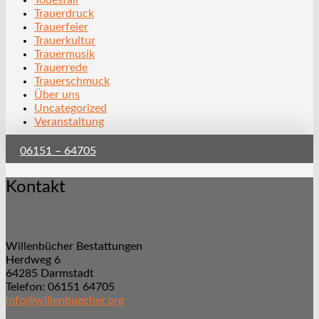
Todesfall
Trauerdruck
Trauerfeier
Trauerkultur
Trauermusik
Trauerrede
Trauerschmuck
Über uns
Uncategorized
Veranstaltung
06151 – 64705
Kontakt
Willenbücher Bestattungen
Herdweg 6
64285 Darmstadt
Telefon: 06151 64705
info@willenbuecher.org