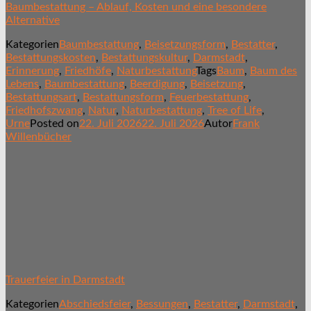
Baumbestattung – Ablauf, Kosten und eine besondere
Alternative
Kategorien
Baumbestattung
,
Beisetzungsform
,
Bestatter
,
Bestattungskosten
,
Bestattungskultur
,
Darmstadt
,
Erinnerung
,
Friedhöfe
,
Naturbestattung
Tags
Baum
,
Baum des
Lebens
,
Baumbestattung
,
Beerdigung
,
Beisetzung
,
Bestattungsart
,
Bestattungsform
,
Feuerbestattung
,
Friedhofszwang
,
Natur
,
Naturbestattung
,
Tree of Life
,
Urne
Posted on
22. Juli 2026
22. Juli 2026
Autor
Frank
Willenbücher
Trauerfeier in Darmstadt
Kategorien
Abschiedsfeier
,
Bessungen
,
Bestatter
,
Darmstadt
,