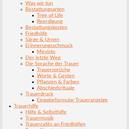
Was wir tun
Bestattungsarten
Tree of Life
Reerdigung
Bestattungskosten
Friedhöfe
Särge & Urnen
Erinnerungsschmuck
Mevisto
Der letzte Weg
Die Sprache der Trauer
Trauersprüche
Worte & Gesten
Pflanzen & Farben
Abschiedsrituale
Trauerdruck
Eingabeformular Traueranzeige
Trauerhilfe
Hilfe & Selbsthilfe
Trauermusik
Trauercafés an Friedhöfen