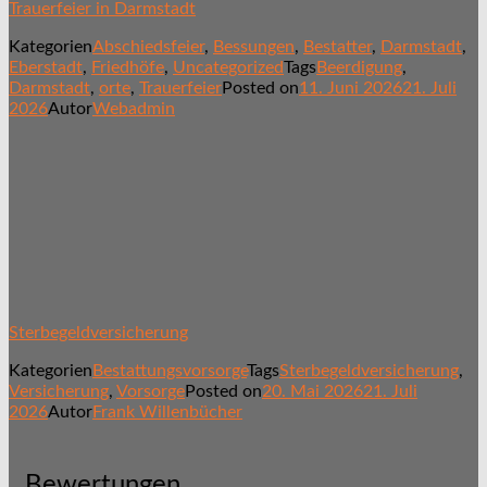
Trauerfeier in Darmstadt
Kategorien
Abschiedsfeier
,
Bessungen
,
Bestatter
,
Darmstadt
,
Eberstadt
,
Friedhöfe
,
Uncategorized
Tags
Beerdigung
,
Darmstadt
,
orte
,
Trauerfeier
Posted on
11. Juni 2026
21. Juli
2026
Autor
Webadmin
Sterbegeldversicherung
Kategorien
Bestattungsvorsorge
Tags
Sterbegeldversicherung
,
Versicherung
,
Vorsorge
Posted on
20. Mai 2026
21. Juli
2026
Autor
Frank Willenbücher
Bewertungen