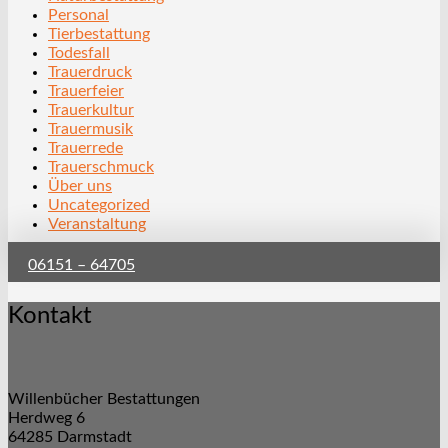
Personal
Tierbestattung
Todesfall
Trauerdruck
Trauerfeier
Trauerkultur
Trauermusik
Trauerrede
Trauerschmuck
Über uns
Uncategorized
Veranstaltung
06151 – 64705
Kontakt
Willenbücher Bestattungen
Herdweg 6
64285 Darmstadt