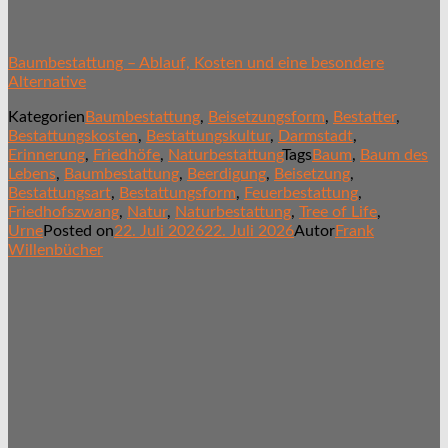
Baumbestattung – Ablauf, Kosten und eine besondere
Alternative
Kategorien
Baumbestattung
,
Beisetzungsform
,
Bestatter
,
Bestattungskosten
,
Bestattungskultur
,
Darmstadt
,
Erinnerung
,
Friedhöfe
,
Naturbestattung
Tags
Baum
,
Baum des
Lebens
,
Baumbestattung
,
Beerdigung
,
Beisetzung
,
Bestattungsart
,
Bestattungsform
,
Feuerbestattung
,
Friedhofszwang
,
Natur
,
Naturbestattung
,
Tree of Life
,
Urne
Posted on
22. Juli 2026
22. Juli 2026
Autor
Frank
Willenbücher