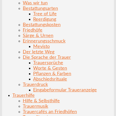
Was wir tun
Bestattungsarten
Tree of Life
Reerdigung
Bestattungskosten
Friedhöfe
Särge & Urnen
Erinnerungsschmuck
Mevisto
Der letzte Weg
Die Sprache der Trauer
Trauersprüche
Worte & Gesten
Pflanzen & Farben
Abschiedsrituale
Trauerdruck
Eingabeformular Traueranzeige
Trauerhilfe
Hilfe & Selbsthilfe
Trauermusik
Trauercafés an Friedhöfen