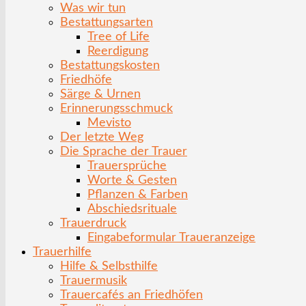
Was wir tun
Bestattungsarten
Tree of Life
Reerdigung
Bestattungskosten
Friedhöfe
Särge & Urnen
Erinnerungsschmuck
Mevisto
Der letzte Weg
Die Sprache der Trauer
Trauersprüche
Worte & Gesten
Pflanzen & Farben
Abschiedsrituale
Trauerdruck
Eingabeformular Traueranzeige
Trauerhilfe
Hilfe & Selbsthilfe
Trauermusik
Trauercafés an Friedhöfen