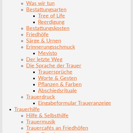
Was wir tun
Bestattungsarten
Tree of Life
Reerdigung
Bestattungskosten
Friedhöfe
Särge & Urnen
Erinnerungsschmuck
Mevisto
Der letzte Weg
Die Sprache der Trauer
Trauersprüche
Worte & Gesten
Pflanzen & Farben
Abschiedsrituale
Trauerdruck
Eingabeformular Traueranzeige
Trauerhilfe
Hilfe & Selbsthilfe
Trauermusik
Trauercafés an Friedhöfen