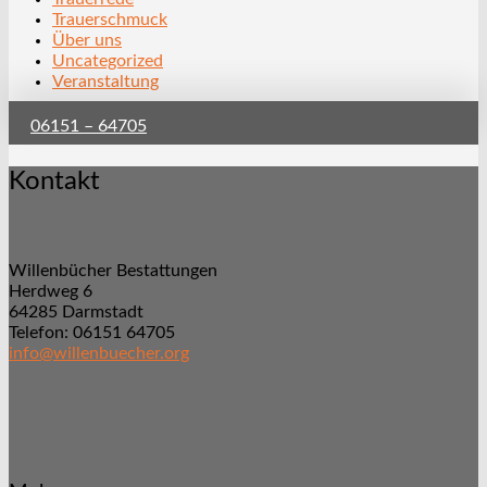
Trauerschmuck
Über uns
Uncategorized
Veranstaltung
06151 – 64705
Kontakt
Willenbücher Bestattungen
Herdweg 6
64285 Darmstadt
Telefon: 06151 64705
info@willenbuecher.org