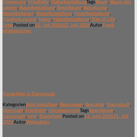
Erinnerung
,
Friedhöfe
,
Naturbestattung
Tags
Baum
,
Baum des
Lebens
,
Baumbestattung
,
Beerdigung
,
Beisetzung
,
Bestattungsart
,
Bestattungsform
,
Feuerbestattung
,
Friedhofszwang
,
Natur
,
Naturbestattung
,
Tree of Life
,
Urne
Posted on
22. Juli 2026
22. Juli 2026
Autor
Frank
Willenbücher
Trauerfeier in Darmstadt
Kategorien
Abschiedsfeier
,
Bessungen
,
Bestatter
,
Darmstadt
,
Eberstadt
,
Friedhöfe
,
Uncategorized
Tags
Beerdigung
,
Darmstadt
,
orte
,
Trauerfeier
Posted on
11. Juni 2026
21. Juli
2026
Autor
Webadmin