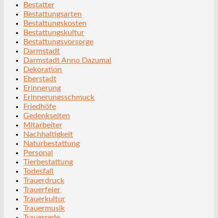
Bestatter
Bestattungsarten
Bestattungskosten
Bestattungskultur
Bestattungsvorsorge
Darmstadt
Darmstadt Anno Dazumal
Dekoration
Eberstadt
Erinnerung
Erinnerungsschmuck
Friedhöfe
Gedenkseiten
Mitarbeiter
Nachhaltigkeit
Naturbestattung
Personal
Tierbestattung
Todesfall
Trauerdruck
Trauerfeier
Trauerkultur
Trauermusik
Trauerrede