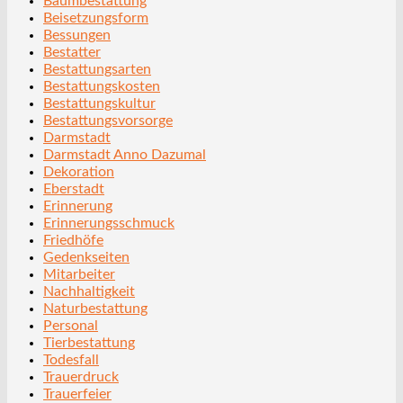
Baumbestattung
Beisetzungsform
Bessungen
Bestatter
Bestattungsarten
Bestattungskosten
Bestattungskultur
Bestattungsvorsorge
Darmstadt
Darmstadt Anno Dazumal
Dekoration
Eberstadt
Erinnerung
Erinnerungsschmuck
Friedhöfe
Gedenkseiten
Mitarbeiter
Nachhaltigkeit
Naturbestattung
Personal
Tierbestattung
Todesfall
Trauerdruck
Trauerfeier