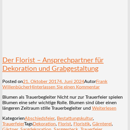
Der Florist – Ansprechpartner für
Dekoration und Grabgestaltung
Posted on
21. Oktober 2017
4. Juni 2024
Autor
Frank
Willenbücher
Hinterlassen Sie einen Kommentar
Blumen als Trauerbegleiter Nicht nur zur Trauerfeier spielen
Blumen eine sehr wichtige Rolle. Blumen sind über einen
längeren Zeitraum stille Trauerbegleiter und
Weiterlesen
Kategorien
Abschiedsfeier
,
Bestattungskultur
,
Trauerfeier
Tags
Dekoration
,
Florist
,
Floristik
,
Gärnterei
,
Gärtner
,
Sargdekoration
,
Sarggesteck
,
Trauerfeier
,