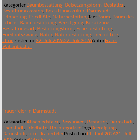
Kategorien
Baumbestattung
,
Beisetzungsform
,
Bestatter
,
Bestattungskosten
,
Bestattungskultur
,
Darmstadt
,
Erinnerung
,
Friedhöfe
,
Naturbestattung
Tags
Baum
,
Baum des
Lebens
,
Baumbestattung
,
Beerdigung
,
Beisetzung
,
Bestattungsart
,
Bestattungsform
,
Feuerbestattung
,
Friedhofszwang
,
Natur
,
Naturbestattung
,
Tree of Life
,
Urne
Posted on
22. Juli 2026
22. Juli 2026
Autor
Frank
Willenbücher
Trauerfeier in Darmstadt
Kategorien
Abschiedsfeier
,
Bessungen
,
Bestatter
,
Darmstadt
,
Eberstadt
,
Friedhöfe
,
Uncategorized
Tags
Beerdigung
,
Darmstadt
,
orte
,
Trauerfeier
Posted on
11. Juni 2026
21. Juli
2026
Autor
Webadmin