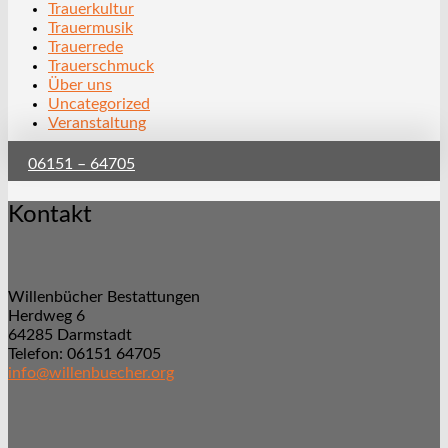
Trauerkultur
Trauermusik
Trauerrede
Trauerschmuck
Über uns
Uncategorized
Veranstaltung
06151 – 64705
Kontakt
Willenbücher Bestattungen
Herdweg 6
64285 Darmstadt
Telefon: 06151 64705
info@willenbuecher.org