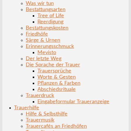
Was wir tun
Bestattungsarten
Tree of Life
Reerdigung
Bestattungskosten
Friedhöfe
Särge & Urnen
Erinnerungsschmuck
Mevisto
Der letzte Weg
Die Sprache der Trauer
Trauersprüche
Worte & Gesten
Pflanzen & Farben
Abschiedsrituale
Trauerdruck
Eingabeformular Traueranzeige
Trauerhilfe
Hilfe & Selbsthilfe
Trauermusik
Trauercafés an Friedhöfen