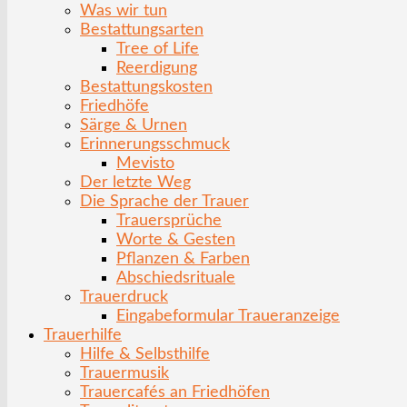
Was wir tun
Bestattungsarten
Tree of Life
Reerdigung
Bestattungskosten
Friedhöfe
Särge & Urnen
Erinnerungsschmuck
Mevisto
Der letzte Weg
Die Sprache der Trauer
Trauersprüche
Worte & Gesten
Pflanzen & Farben
Abschiedsrituale
Trauerdruck
Eingabeformular Traueranzeige
Trauerhilfe
Hilfe & Selbsthilfe
Trauermusik
Trauercafés an Friedhöfen