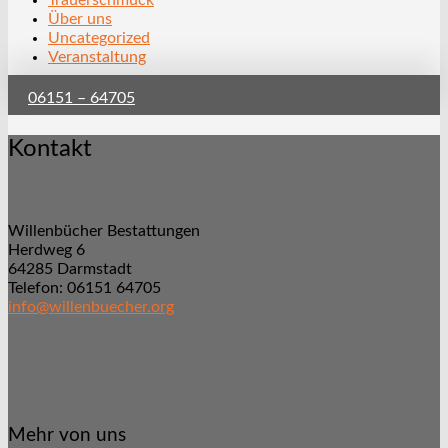
Trauerschmuck
Über uns
Uncategorized
Veranstaltung
06151 – 64705
Kontakt
Willenbücher Bestattungen
Herdweg 6
64285 Darmstadt
Telefon: 06151 64705
info@willenbuecher.org
Mehr von uns