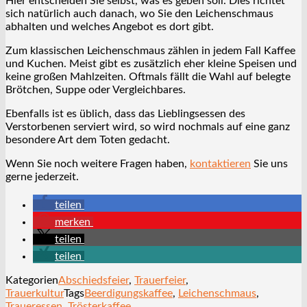
Hier entscheiden Sie selbst, was es geben soll. Dies richtet
sich natürlich auch danach, wo Sie den Leichenschmaus
abhalten und welches Angebot es dort gibt.
Zum klassischen Leichenschmaus zählen in jedem Fall Kaffee
und Kuchen. Meist gibt es zusätzlich eher kleine Speisen und
keine großen Mahlzeiten. Oftmals fällt die Wahl auf belegte
Brötchen, Suppe oder Vergleichbares.
Ebenfalls ist es üblich, dass das Lieblingsessen des
Verstorbenen serviert wird, so wird nochmals auf eine ganz
besondere Art dem Toten gedacht.
Wenn Sie noch weitere Fragen haben,
kontaktieren
Sie uns
gerne jederzeit.
teilen
merken
teilen
teilen
Kategorien
Abschiedsfeier
,
Trauerfeier
,
Trauerkultur
Tags
Beerdigungskaffee
,
Leichenschmaus
,
Traueressen
,
Trösterkaffee