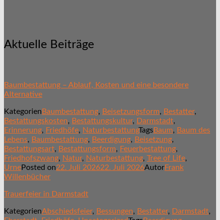
Aktuelle Beiträge
Baumbestattung – Ablauf, Kosten und eine besondere
Alternative
Kategorien
Baumbestattung
,
Beisetzungsform
,
Bestatter
,
Bestattungskosten
,
Bestattungskultur
,
Darmstadt
,
Erinnerung
,
Friedhöfe
,
Naturbestattung
Tags
Baum
,
Baum des
Lebens
,
Baumbestattung
,
Beerdigung
,
Beisetzung
,
Bestattungsart
,
Bestattungsform
,
Feuerbestattung
,
Friedhofszwang
,
Natur
,
Naturbestattung
,
Tree of Life
,
Urne
Posted on
22. Juli 2026
22. Juli 2026
Autor
Frank
Willenbücher
Trauerfeier in Darmstadt
Kategorien
Abschiedsfeier
,
Bessungen
,
Bestatter
,
Darmstadt
,