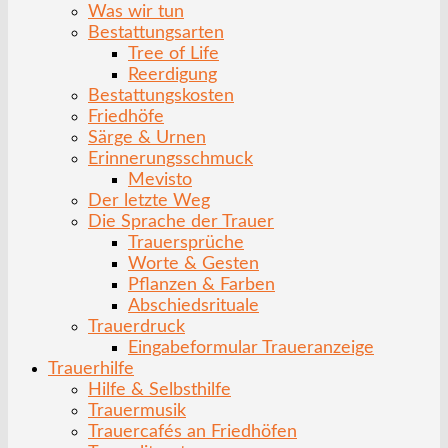
Was wir tun
Bestattungsarten
Tree of Life
Reerdigung
Bestattungskosten
Friedhöfe
Särge & Urnen
Erinnerungsschmuck
Mevisto
Der letzte Weg
Die Sprache der Trauer
Trauersprüche
Worte & Gesten
Pflanzen & Farben
Abschiedsrituale
Trauerdruck
Eingabeformular Traueranzeige
Trauerhilfe
Hilfe & Selbsthilfe
Trauermusik
Trauercafés an Friedhöfen