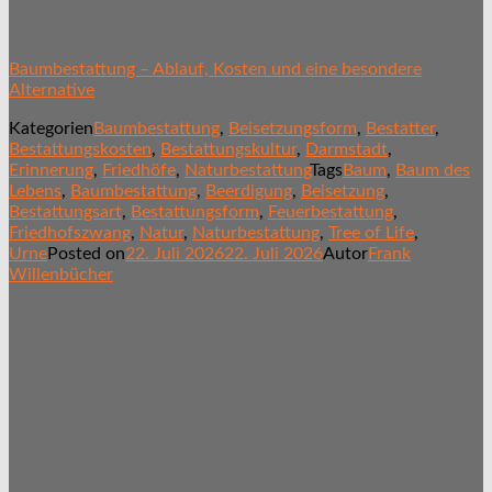
Baumbestattung – Ablauf, Kosten und eine besondere
Alternative
Kategorien
Baumbestattung
,
Beisetzungsform
,
Bestatter
,
Bestattungskosten
,
Bestattungskultur
,
Darmstadt
,
Erinnerung
,
Friedhöfe
,
Naturbestattung
Tags
Baum
,
Baum des
Lebens
,
Baumbestattung
,
Beerdigung
,
Beisetzung
,
Bestattungsart
,
Bestattungsform
,
Feuerbestattung
,
Friedhofszwang
,
Natur
,
Naturbestattung
,
Tree of Life
,
Urne
Posted on
22. Juli 2026
22. Juli 2026
Autor
Frank
Willenbücher