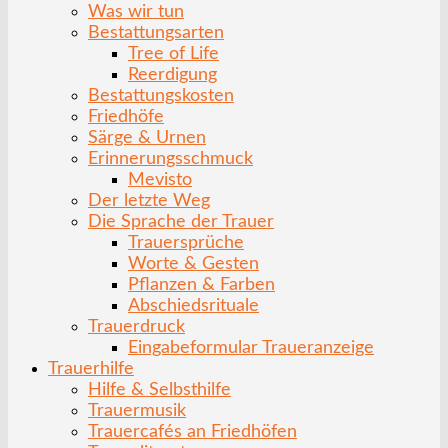
Was wir tun
Bestattungsarten
Tree of Life
Reerdigung
Bestattungskosten
Friedhöfe
Särge & Urnen
Erinnerungsschmuck
Mevisto
Der letzte Weg
Die Sprache der Trauer
Trauersprüche
Worte & Gesten
Pflanzen & Farben
Abschiedsrituale
Trauerdruck
Eingabeformular Traueranzeige
Trauerhilfe
Hilfe & Selbsthilfe
Trauermusik
Trauercafés an Friedhöfen