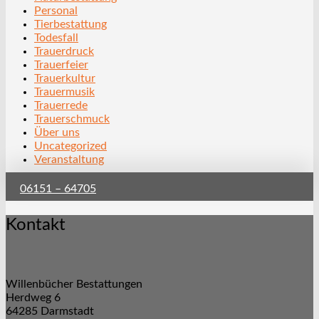
Personal
Tierbestattung
Todesfall
Trauerdruck
Trauerfeier
Trauerkultur
Trauermusik
Trauerrede
Trauerschmuck
Über uns
Uncategorized
Veranstaltung
06151 – 64705
Kontakt
Willenbücher Bestattungen
Herdweg 6
64285 Darmstadt