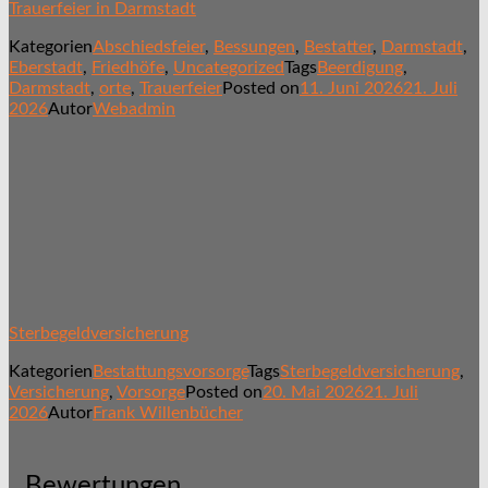
Trauerfeier in Darmstadt
Kategorien
Abschiedsfeier
,
Bessungen
,
Bestatter
,
Darmstadt
,
Eberstadt
,
Friedhöfe
,
Uncategorized
Tags
Beerdigung
,
Darmstadt
,
orte
,
Trauerfeier
Posted on
11. Juni 2026
21. Juli
2026
Autor
Webadmin
Sterbegeldversicherung
Kategorien
Bestattungsvorsorge
Tags
Sterbegeldversicherung
,
Versicherung
,
Vorsorge
Posted on
20. Mai 2026
21. Juli
2026
Autor
Frank Willenbücher
Bewertungen