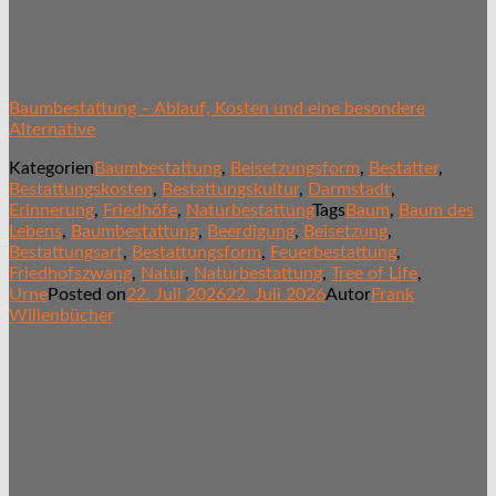
Baumbestattung – Ablauf, Kosten und eine besondere
Alternative
Kategorien
Baumbestattung
,
Beisetzungsform
,
Bestatter
,
Bestattungskosten
,
Bestattungskultur
,
Darmstadt
,
Erinnerung
,
Friedhöfe
,
Naturbestattung
Tags
Baum
,
Baum des
Lebens
,
Baumbestattung
,
Beerdigung
,
Beisetzung
,
Bestattungsart
,
Bestattungsform
,
Feuerbestattung
,
Friedhofszwang
,
Natur
,
Naturbestattung
,
Tree of Life
,
Urne
Posted on
22. Juli 2026
22. Juli 2026
Autor
Frank
Willenbücher