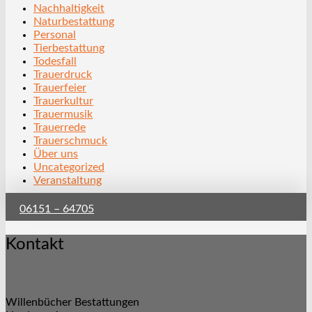
Nachhaltigkeit
Naturbestattung
Personal
Tierbestattung
Todesfall
Trauerdruck
Trauerfeier
Trauerkultur
Trauermusik
Trauerrede
Trauerschmuck
Über uns
Uncategorized
Veranstaltung
06151 – 64705
Kontakt
Willenbücher Bestattungen