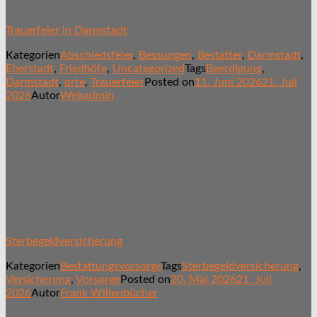
Trauerfeier in Darmstadt
Kategorien
Abschiedsfeier
,
Bessungen
,
Bestatter
,
Darmstadt
,
Eberstadt
,
Friedhöfe
,
Uncategorized
Tags
Beerdigung
,
Darmstadt
,
orte
,
Trauerfeier
Posted on
11. Juni 2026
21. Juli
2026
Autor
Webadmin
Sterbegeldversicherung
Kategorien
Bestattungsvorsorge
Tags
Sterbegeldversicherung
,
Versicherung
,
Vorsorge
Posted on
20. Mai 2026
21. Juli
2026
Autor
Frank Willenbücher