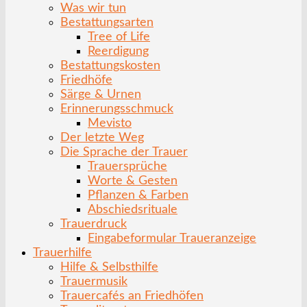
Was wir tun
Bestattungsarten
Tree of Life
Reerdigung
Bestattungskosten
Friedhöfe
Särge & Urnen
Erinnerungsschmuck
Mevisto
Der letzte Weg
Die Sprache der Trauer
Trauersprüche
Worte & Gesten
Pflanzen & Farben
Abschiedsrituale
Trauerdruck
Eingabeformular Traueranzeige
Trauerhilfe
Hilfe & Selbsthilfe
Trauermusik
Trauercafés an Friedhöfen